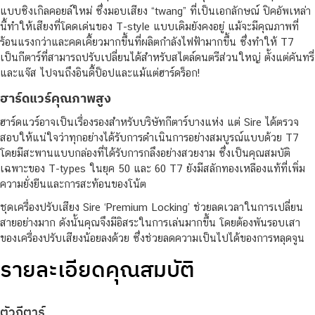
แบบซิงเกิลคอยล์ใหม่ ซึ่งมอบเสียง “twang” ที่เป็นเอกลักษณ์ ปิคอัพเหล่า
นี้ทำให้เสียงที่โดดเด่นของ T-style แบบเดิมยังคงอยู่ แม้จะมีคุณภาพที่
ร้อนแรงกว่าและคดเคี้ยวมากขึ้นที่ผลิตกำลังไฟฟ้ามากขึ้น ซึ่งทำให้ T7
เป็นกีตาร์ที่สามารถปรับเปลี่ยนได้สำหรับสไตล์ดนตรีส่วนใหญ่ ตั้งแต่คันทรี่
และแจ๊ส ไปจนถึงอินดี้ป็อปและแม้แต่ฮาร์ดร็อก!
ฮาร์ดแวร์คุณภาพสูง
ฮาร์ดแวร์อาจเป็นเรื่องรองสำหรับบริษัทกีตาร์บางแห่ง แต่ Sire ได้ตรวจ
สอบให้แน่ใจว่าทุกอย่างได้รับการดำเนินการอย่างสมบูรณ์แบบด้วย T7
โดยมีสะพานแบบกล่องที่ได้รับการกลึงอย่างสวยงาม ซึ่งเป็นคุณสมบัติ
เฉพาะของ T-types ในยุค 50 และ 60 T7 ยังมีสลักทองเหลืองแท้ที่เพิ่ม
ความยั่งยืนและการสะท้อนของโน้ต
ชุดเครื่องปรับเสียง Sire ‘Premium Locking’ ช่วยลดเวลาในการเปลี่ยน
สายอย่างมาก ดังนั้นคุณจึงมีอิสระในการเล่นมากขึ้น โดยต้องพันรอบเสา
ของเครื่องปรับเสียงน้อยลงด้วย ซึ่งช่วยลดความเป็นไปได้ของการหลุดจูน
รายละเอียดคุณสมบัติ
ตัวกีตาร์