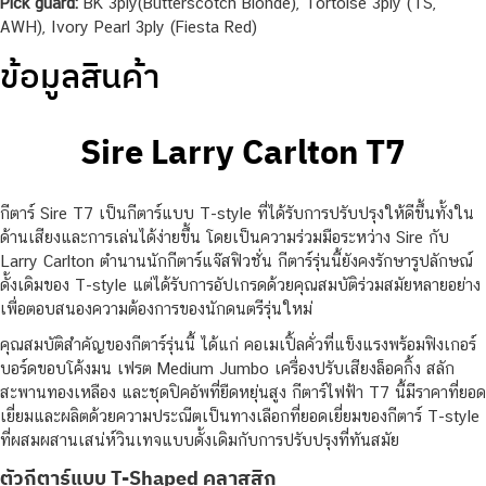
Pick guard:
BK 3ply(Butterscotch Blonde), Tortoise 3ply (TS,
AWH), Ivory Pearl 3ply (Fiesta Red)
ข้อมูลสินค้า
Sire Larry Carlton T7
กีตาร์ Sire T7 เป็นกีตาร์แบบ T-style ที่ได้รับการปรับปรุงให้ดีขึ้นทั้งใน
ด้านเสียงและการเล่นได้ง่ายขึ้น โดยเป็นความร่วมมือระหว่าง Sire กับ
Larry Carlton ตำนานนักกีตาร์แจ๊สฟิวชั่น กีตาร์รุ่นนี้ยังคงรักษารูปลักษณ์
ดั้งเดิมของ T-style แต่ได้รับการอัปเกรดด้วยคุณสมบัติร่วมสมัยหลายอย่าง
เพื่อตอบสนองความต้องการของนักดนตรีรุ่นใหม่
คุณสมบัติสำคัญของกีตาร์รุ่นนี้ ได้แก่ คอเมเปิ้ลคั่วที่แข็งแรงพร้อมฟิงเกอร์
บอร์ดขอบโค้งมน เฟรต Medium Jumbo เครื่องปรับเสียงล็อคกิ้ง สลัก
สะพานทองเหลือง และชุดปิคอัพที่ยืดหยุ่นสูง กีตาร์ไฟฟ้า T7 นี้มีราคาที่ยอด
เยี่ยมและผลิตด้วยความประณีตเป็นทางเลือกที่ยอดเยี่ยมของกีตาร์ T-style
ที่ผสมผสานเสน่ห์วินเทจแบบดั้งเดิมกับการปรับปรุงที่ทันสมัย
ตัวกีตาร์แบบ T-Shaped คลาสสิก