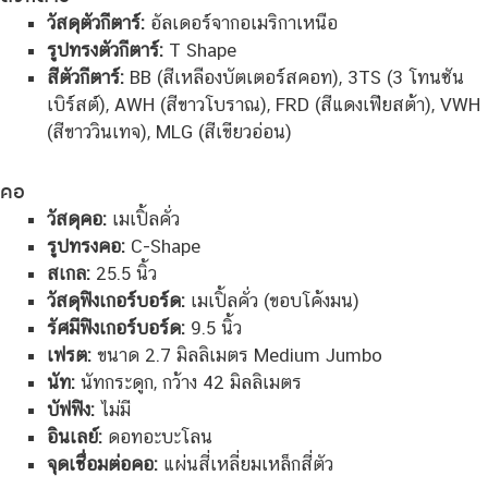
วัสดุตัวกีตาร์:
อัลเดอร์จากอเมริกาเหนือ
รูปทรงตัวกีตาร์:
T Shape
สีตัวกีตาร์:
BB (สีเหลืองบัตเตอร์สคอท), 3TS (3 โทนซัน
เบิร์สต์), AWH (สีขาวโบราณ), FRD (สีแดงเฟียสต้า), VWH
(สีขาววินเทจ), MLG (สีเขียวอ่อน)
คอ
วัสดุคอ:
เมเปิ้ลคั่ว
รูปทรงคอ:
C-Shape
สเกล:
25.5 นิ้ว
วัสดุฟิงเกอร์บอร์ด:
เมเปิ้ลคั่ว (ขอบโค้งมน)
รัศมีฟิงเกอร์บอร์ด:
9.5 นิ้ว
เฟรต:
ขนาด 2.7 มิลลิเมตร Medium Jumbo
นัท:
นัทกระดูก, กว้าง 42 มิลลิเมตร
บัฟฟิง:
ไม่มี
อินเลย์:
ดอทอะบะโลน
จุดเชื่อมต่อคอ:
แผ่นสี่เหลี่ยมเหล็กสี่ตัว