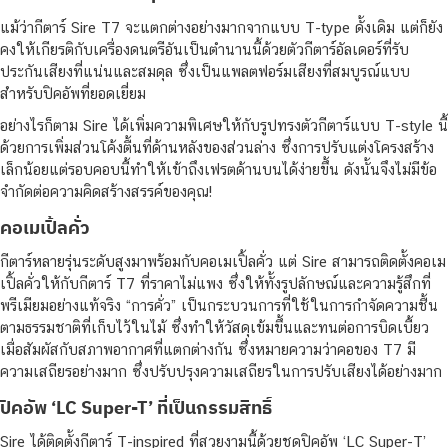
แม้ว่ากีตาร์ Sire T7 จะแตกต่างอย่างมากจากแบบ T-type ดั้งเดิม แต่ก็ยัง
คงให้เกียรติกับเครื่องดนตรีอันเป็นตำนานนี้ด้วยตัวกีตาร์อัลเดอร์ที่รับ
ประกันเสียงที่แน่นและสมดุล ซึ่งเป็นแพลตฟอร์มเสียงที่สมบูรณ์แบบ
สำหรับปิคอัพที่ยอดเยี่ยม
อย่างไรก็ตาม Sire ได้เพิ่มความพิเศษให้กับรูปทรงตัวกีตาร์แบบ T-style นี้
ด้วยการเพิ่มส่วนโค้งตื้นที่ด้านหลังของส่วนล่าง ซึ่งการปรับแต่งโครงสร้าง
เล็กน้อยแต่รอบคอบนี้ทำให้เข้าถึงเฟรตด้านบนได้ง่ายขึ้น ดังนั้นจึงไม่มีข้อ
จำกัดต่อความคิดสร้างสรรค์ของคุณ!
คอเมเปิ้ลคั่ว
กีตาร์หลายรุ่นระดับสูงมาพร้อมกับคอเมเปิ้ลคั่ว แต่ Sire สามารถติดตั้งคอเม
เปิ้ลคั่วให้กับกีตาร์ T7 ที่ราคาไม่แพง ซึ่งให้ทั้งรูปลักษณ์และความรู้สึกที่
พรีเมียมอย่างแท้จริง “การคั่ว” เป็นกระบวนการที่ใช้ในการกำจัดความชื้น
ตามธรรมชาติที่เก็บไว้ในไม้ ซึ่งทำให้วัสดุเข้มขึ้นและทนต่อการบิดเบี้ยว
เมื่อสัมผัสกับสภาพอากาศที่แตกต่างกัน ซึ่งหมายความว่าคอของ T7 มี
ความเสถียรอย่างมาก ซึ่งปรับปรุงความเสถียรในการปรับเสียงได้อย่างมาก
ปิคอัพ ‘LC Super-T’ ที่เป็นกรรมสิทธิ์
Sire ได้ติดตั้งกีตาร์ T-inspired ที่สวยงามนี้ด้วยชุดปิคอัพ ‘LC Super-T’