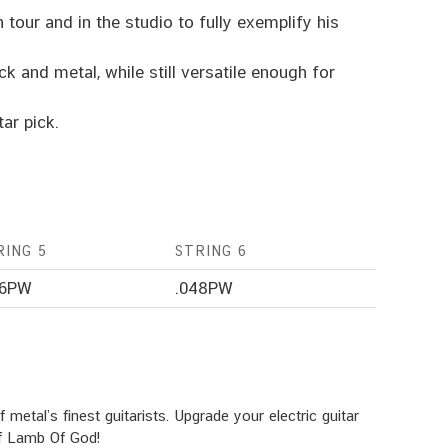
tour and in the studio to fully exemplify his
 and metal, while still versatile enough for
ar pick.
RING 5
STRING 6
36PW
.048PW
metal’s finest guitarists. Upgrade your electric guitar
of Lamb Of God!