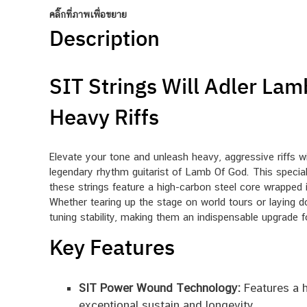
คลิ๊กที่ภาพเพื่อขยาย
Description
SIT Strings Will Adler Lam
Heavy Riffs
Elevate your tone and unleash heavy, aggressive riffs wit
legendary rhythm guitarist of Lamb Of God. This special
these strings feature a high-carbon steel core wrapped in
Whether tearing up the stage on world tours or laying dow
tuning stability, making them an indispensable upgrade 
Key Features
SIT Power Wound Technology:
Features a h
exceptional sustain and longevity.