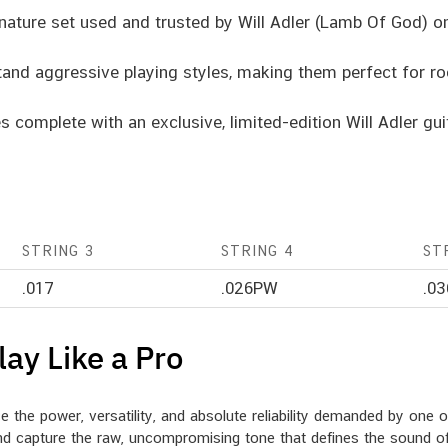
nature set used and trusted by Will Adler (Lamb Of God) on 
and aggressive playing styles, making them perfect for rock
omplete with an exclusive, limited-edition Will Adler guit
STRING 3
STRING 4
ST
.017
.026PW
.0
ay Like a Pro
 the power, versatility, and absolute reliability demanded by one of 
, and capture the raw, uncompromising tone that defines the sound 