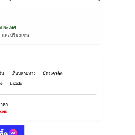
่วประเทศ
ทม. และปริมณฑล
งิน
เก็บปลายทาง
บัตรเครดิต
ee
Lazada
ราคา
.com