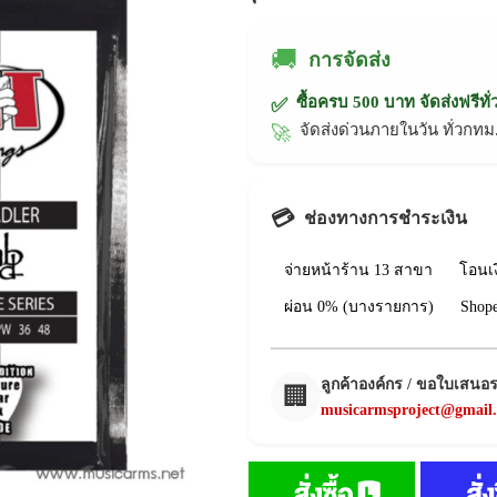
🚚
การจัดส่ง
ซื้อครบ 500 บาท จัดส่งฟรีทั
✅
จัดส่งด่วนภายในวัน ทั่วก
🚀
💳
ช่องทางการชำระเงิน
จ่ายหน้าร้าน 13 สาขา
โอนเ
ผ่อน 0% (บางรายการ)
Shop
ลูกค้าองค์กร / ขอใบเสนอ
🏢
musicarmsproject@gmail