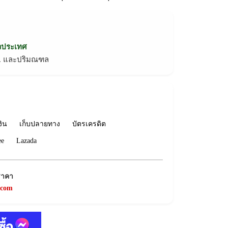
่วประเทศ
ทม. และปริมณฑล
งิน
เก็บปลายทาง
บัตรเครดิต
ee
Lazada
ราคา
.com