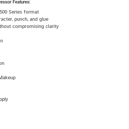
essor Features:
500 Series format
acter, punch, and glue
thout compromising clarity
on
on
 Makeup
pply