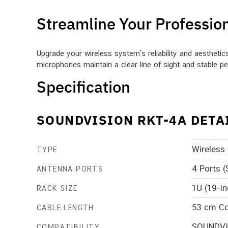
Streamline Your Professio
Upgrade your wireless system’s reliability and aesthet
microphones maintain a clear line of sight and stable p
Specification
SOUNDVISION RKT-4A DETA
Wireless
TYPE
4 Ports (
ANTENNA PORTS
1U (19-i
RACK SIZE
53 cm Coa
CABLE LENGTH
SOUNDVIS
COMPATIBILITY