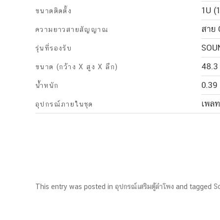
1U (1
ขนาดติดตั้ง
สาย 
ความยาวสายสัญญาณ
SOUN
รุ่นที่รองรับ
48.3 
ขนาด (กว้าง X สูง X ลึก)
0.39 
น้ำหนัก
เพลทย
อุปกรณ์ภายในชุด
This entry was posted in
อุปกรณ์เสริมตู้ลำโพง
and tagged
S