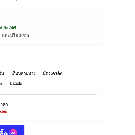
่วประเทศ
ทม. และปริมณฑล
งิน
เก็บปลายทาง
บัตรเครดิต
ee
Lazada
ราคา
.com