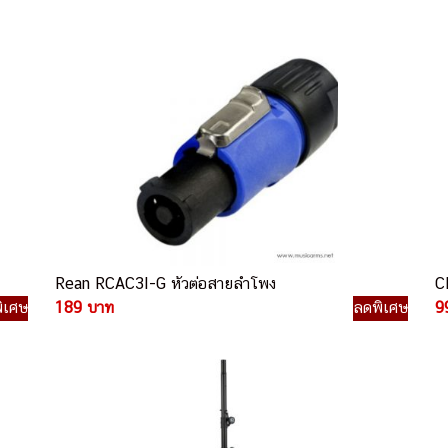
Rean RCAC3I-G หัวต่อสายลำโพง
C
ิเศษ
189 บาท
ลดพิเศษ
9