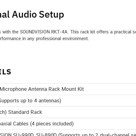
nal Audio Setup
ics with the SOUNDVISION RKT-4A. This rack kit offers a practical 
erformance in any professional environment.
ILS
 Microphone Antenna Rack Mount Kit
Supports up to 4 antennas)
nch) Standard Rack
xial Cables (4 pieces included)
ION SU-990D, SU-890D (Supports up to 2 dual-channel se