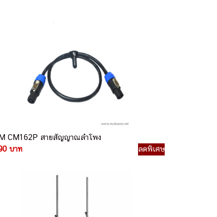
M CM162P สายสัญญาณลำโพง
90 บาท
ลดพิเศษ