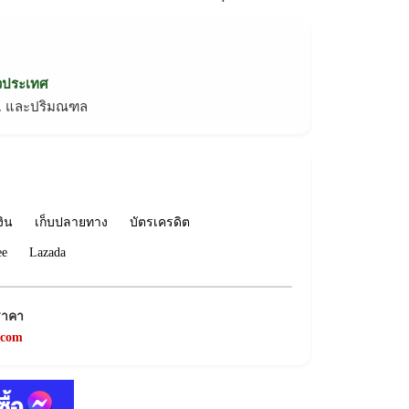
่วประเทศ
ทม. และปริมณฑล
งิน
เก็บปลายทาง
บัตรเครดิต
ee
Lazada
ราคา
.com