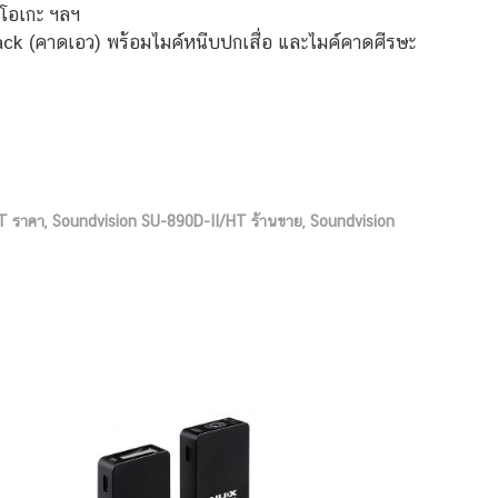
าโอเกะ ฯลฯ
ack (คาดเอว) พร้อมไมค์หนีบปกเสื่อ และไมค์คาดศีรษะ
T ราคา
,
Soundvision SU-890D-II/HT ร้านขาย
,
Soundvision