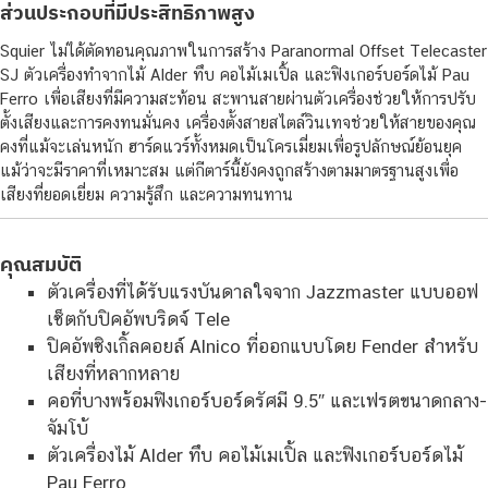
ส่วนประกอบที่มีประสิทธิภาพสูง
Squier ไม่ได้ตัดทอนคุณภาพในการสร้าง Paranormal Offset Telecaster
SJ ตัวเครื่องทำจากไม้ Alder ทึบ คอไม้เมเปิ้ล และฟิงเกอร์บอร์ดไม้ Pau
Ferro เพื่อเสียงที่มีความสะท้อน สะพานสายผ่านตัวเครื่องช่วยให้การปรับ
ตั้งเสียงและการคงทนมั่นคง เครื่องตั้งสายสไตล์วินเทจช่วยให้สายของคุณ
คงที่แม้จะเล่นหนัก ฮาร์ดแวร์ทั้งหมดเป็นโครเมี่ยมเพื่อรูปลักษณ์ย้อนยุค
แม้ว่าจะมีราคาที่เหมาะสม แต่กีตาร์นี้ยังคงถูกสร้างตามมาตรฐานสูงเพื่อ
เสียงที่ยอดเยี่ยม ความรู้สึก และความทนทาน
คุณสมบัติ
ตัวเครื่องที่ได้รับแรงบันดาลใจจาก Jazzmaster แบบออฟ
เซ็ตกับปิคอัพบริดจ์ Tele
ปิคอัพซิงเกิ้ลคอยล์ Alnico ที่ออกแบบโดย Fender สำหรับ
เสียงที่หลากหลาย
คอที่บางพร้อมฟิงเกอร์บอร์ดรัศมี 9.5″ และเฟรตขนาดกลาง-
จัมโบ้
ตัวเครื่องไม้ Alder ทึบ คอไม้เมเปิ้ล และฟิงเกอร์บอร์ดไม้
Pau Ferro