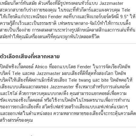
เหมือนกีตาร์ทันสมัย ตัวเครื่องที่มีรูปทรงคอนทัวร์แบบ Jazzmaster
สะดวกสบายกับร่างกายของคุณ ในขณะที่หัวกีตาร์และแผงควบคุม Tele
ให้เกียรติแก่ประเพณีของ Fender คอที่บางและฟิงเกอร์บอร์ดรัศมี 9.5″ ให้
ความรู้สึกเร็วและเป็นธรรมชาติ เฟรตขนาดกลาง-จัมโบ้ทำให้การเบนดิ้ง
สายเป็นเรื่องง่าย การผสมผสานระหว่างรูปลักษณ์คลาสสิกและการเล่นที่ทัน
สมัยทำให้คุณมีเครื่องดนตรีที่คุณจะผูกพันไปตลอดชีวิต
ตัวเลือกเสียงที่หลากหลาย
ปิคอัพซิงเกิ้ลคอยล์ Alnico ที่ออกแบบโดย Fender ในการจัดเรียงปิคอัพ
บริดจ์ Tele และคอ Jazzmaster มอบเสียงที่ดีที่สุดทั้งสองโลก ปิคอัพ
บริดจ์ให้เสียงที่ตัดผ่านมิกซ์ด้วยเสียง Tele twang และ bite ปิคอัพคอให้
เสียงแบบเต็มและกลมของ Jazzmaster ซึ่งเหมาะสำหรับการเล่นคอร์ด
และโซโล่ ด้วยการควบคุมแบบกด/ดึง คุณสามารถแยกคอยล์เพื่อความ
ชัดเจนของซิงเกิ้ลคอยล์ หรือใช้งานปิคอัพในโหมดขนานเพื่อการทำงาน
ของการยกเลิกเสียงหึ่ง สวิตช์เฟสช่วยสร้างเสียงแบบเอฟเฟกต์แปลกๆ
และออกเฟสในตำแหน่งสอง ความหลากหลายของเสียงนี้จะกระตุ้นความคิด
สร้างสรรค์ของคุณ