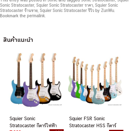
This entry was posted in
Sonic
and tagged
Sonic Stratocaster
,
Squier
Sonic Stratocaster
,
Squier Sonic Stratocaster ราคา
,
Squier Sonic
Stratocaster ร้านขาย
,
Squier Sonic Stratocaster รีวิว
by
ZunWu
.
Bookmark the
permalink
.
สินค้าแนะนำ
Squier Sonic
Squier FSR Sonic
Stratocaster กีตาร์ไฟฟ้า
Stratocaster HSS กีตาร์