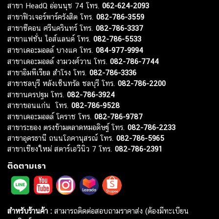
สาขา HeadQ อ่อนนุช 74 โทร.
062-624-2093
สาขาฟิวเจอร์พาร์ครังสิต โทร.
082-786-3559
สาขาซีคอน ศรีนครินทร์ โทร.
082-786-3337
สาขาแฟชั่น ไอส์แลนด์ โทร.
082-786-5533
สาขาเดอะมอลล์ บางแค โทร.
084-977-9994
สาขาเดอะมอลล์ งามวงศ์วาน โทร.
082-786-7744
สาขาอิมพีเรียล สำโรง โทร.
082-786-3336
สาขาชลบุรี หลังเซ็นทรัล ชลบุรี โทร.
082-786-2200
สาขานครปฐม โทร.
082-786-3924
สาขาขอนแก่น โทร.
082-786-9528
สาขาเดอะมอลล์ โคราช โทร.
082-786-9787
สาขาระยอง ตรงข้ามตลาดหมอดิษฐ์ โทร.
082-786-2233
สาขาอุดรธานี ถนนโภคานุสรณ์ โทร.
082-786-5965
สาขาเชียงใหม่ สตาร์เอวีนิว 7 โทร.
082-786-2391
ติดตามเรา
สำหรับร้านค้า :
สามารถติดต่อสอบถามราคาส่ง (ต้องมีทะเบียน