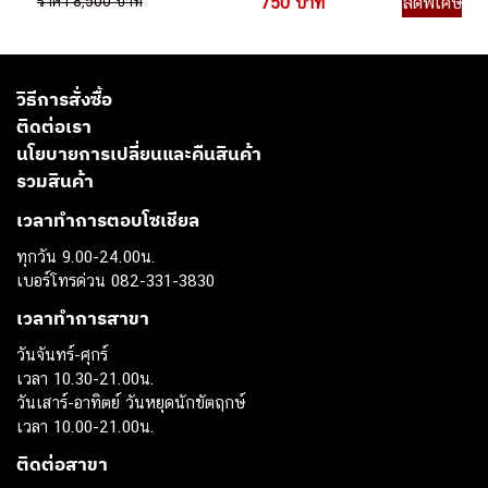
ราคา 8,500 บาท
750 บาท
ลดพิเศษ
วิธีการสั่งซื้อ
ติดต่อเรา
นโยบายการเปลี่ยนและคืนสินค้า
รวมสินค้า
เวลาทำการตอบโซเชียล
ทุกวัน 9.00-24.00น.
เบอร์โทรด่วน 082-331-3830
เวลาทำการสาขา
วันจันทร์-ศุกร์
เวลา 10.30-21.00น.
วันเสาร์-อาทิตย์ วันหยุดนักขัตฤกษ์
เวลา 10.00-21.00น.
ติดต่อสาขา