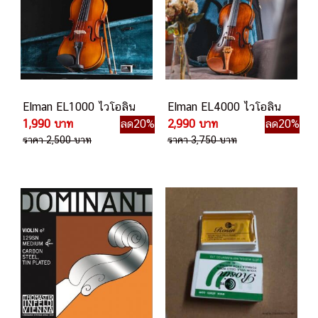
Elman EL1000 ไวโอลิน
Elman EL4000 ไวโอลิน
1,990 บาท
ลด20%
2,990 บาท
ลด20%
ราคา 2,500 บาท
ราคา 3,750 บาท