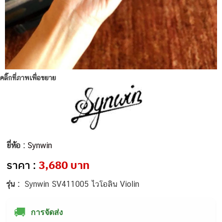
คลิ๊กที่ภาพเพื่อขยาย
ยี่ห้อ :
Synwin
ราคา :
3,680 บาท
รุ่น :
Synwin SV411005 ไวโอลิน Violin
🚚
การจัดส่ง