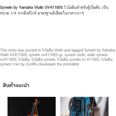
Synwin by Yamaha Violin SV411005
ไวโอลินสำหรับผู้เริ่มต้น เป็น
ขนาด 1/4 จากสิงค์โปร์ มาตรฐานดีเยี่ยมในราคาเบาๆ
This entry was posted in
ไวโอลิน Violin
and tagged
Synwin by Yamaha
Violin SV411005
,
synwin sv411005 ถูก
,
synwin violin
,
violin synwin
sv411005
,
ไวโอลิน
,
ไวโอลิน synwin
,
ไวโอลิน synwin sv 411005
,
ไวโอลิน
synwin ราคา
by
ZunWu
. Bookmark the
permalink
.
สินค้าแนะนำ