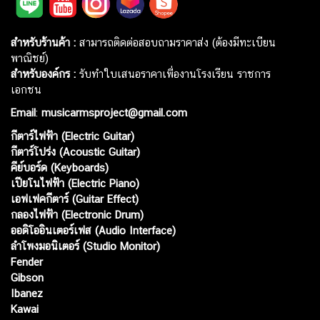
สำหรับร้านค้า :
สามารถติดต่อสอบถามราคาส่ง (ต้องมีทะเบียน
พาณิชย์)
สำหรับองค์กร :
รับทำใบเสนอราคาเพื่องานโรงเรียน ราชการ
เอกชน
Email
:
musicarmsproject@gmail.com
กีตาร์ไฟฟ้า (Electric Guitar)
กีตาร์โปร่ง (Acoustic Guitar)
คีย์บอร์ด (Keyboards)
เปียโนไฟฟ้า (Electric Piano)
เอฟเฟคกีตาร์ (Guitar Effect)
กลองไฟฟ้า (Electronic Drum)
ออดิโออินเตอร์เฟส (Audio Interface)
ลำโพงมอนิเตอร์ (Studio Monitor)
Fender
Gibson
Ibanez
Kawai