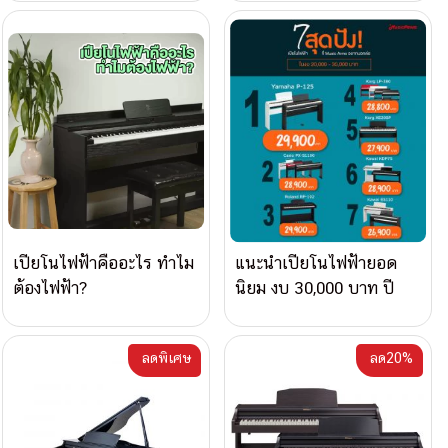
20,000 บาท ปี 2025
เปียโนไฟฟ้าคืออะไร ทำไม
แนะนำเปียโนไฟฟ้ายอด
ต้องไฟฟ้า?
นิยม งบ 30,000 บาท ปี
2026
ลดพิเศษ
ลด20%