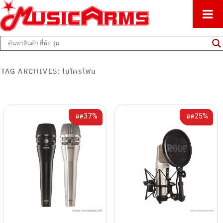
ศูนย์รวมครื่องดนตรีทุกชนิด ตั้งแต่เริ่มต้นถึงมืออาชีพ
Music Arms
TAG ARCHIVES:
ไมโครโฟน
ลด37%
ลด25%