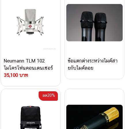
Neumann TLM 102
ข้อแตกต่างระหว่างไมค์สา
ไมโครโฟนคอนเดนเซอร์
ยกับไมค์ลอย
35,100 บาท
ลด20%