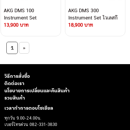
AKG DMS 100
AKG DMS 300
Instrument Set
Instrument Set ไวเลสกี
13,900 บาท
ตาร์/เบส
18,900 บาท
Post navigation
1
»
วิธีการสั่งซื้อ
ติดต่อเรา
นโยบายการเปลี่ยนและคืนสินค้า
รวมสินค้า
เวลาทำการตอบโซเชียล
ทุกวัน 9.00-24.00น.
เบอร์โทรด่วน 082-331-3830