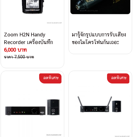
Zoom H2N Handy
มารู้จักรูปแบบการรับเสียง
Recorder เครื่องบันทึก
ของไมโครโฟนกันเถอะ
เสียง
6,000 บาท
ราคา 7,500 บาท
ลดพิเศษ
ลดพิเศษ