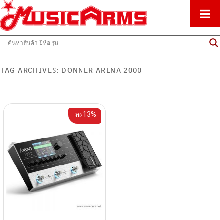
ศูนย์รวมครื่องดนตรีทุกชนิด ตั้งแต่เริ่มต้นถึงมืออาชีพ
Music Arms
TAG ARCHIVES:
DONNER ARENA 2000
ลด13%