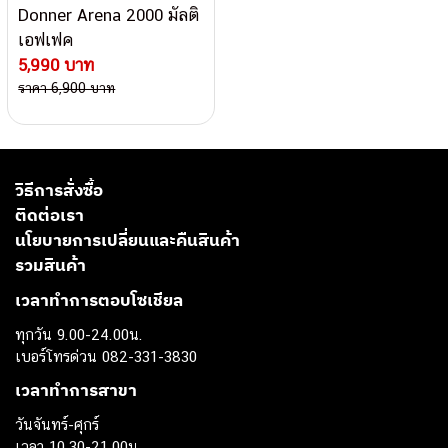
Donner Arena 2000 มัลติ
เอฟเฟค
5,990 บาท
ราคา 6,900 บาท
วิธีการสั่งซื้อ
ติดต่อเรา
นโยบายการเปลี่ยนและคืนสินค้า
รวมสินค้า
เวลาทำการตอบโซเชียล
ทุกวัน 9.00-24.00น.
เบอร์โทรด่วน 082-331-3830
เวลาทำการสาขา
วันจันทร์-ศุกร์
เวลา 10.30-21.00น.