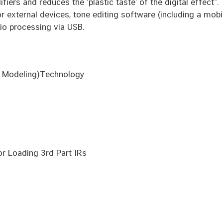
ifiers and reduces the ‘plastic taste’ of the digital effect”
r external devices, tone editing software (including a mob
io processing via USB.
t Modeling)Technology
or Loading 3rd Part IRs