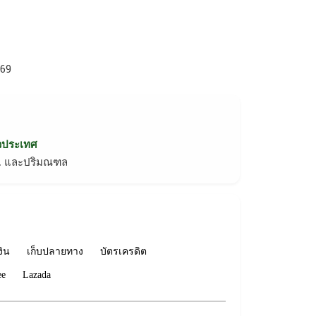
569
่วประเทศ
ทม. และปริมณฑล
งิน
เก็บปลายทาง
บัตรเครดิต
ee
Lazada