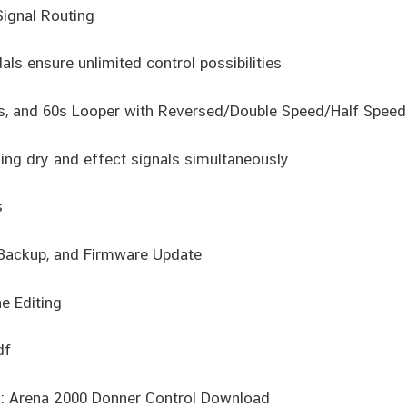
Signal Routing
als ensure unlimited control possibilities
ns, and 60s Looper with Reversed/Double Speed/Half Speed
ng dry and effect signals simultaneously
s
 Backup, and Firmware Update
e Editing
df
: Arena 2000 Donner Control Download