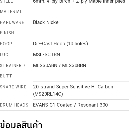
6mm, 4-ply Birch + 2-ply Maple inner plies
SHELL
MATERIAL
Black Nickel
HARDWARE
FINISH
Die-Cast Hoop (10 holes)
HOOP
MSL-SCTBN
LUG
MLS30ABN / MLS30BBN
STRAINER /
BUTT
20-strand Super Sensitive Hi-Carbon
SNARE WIRE
(MS20RL14C)
EVANS G1 Coated / Resonant 300
DRUM HEADS
ข้อมูลสินค้า