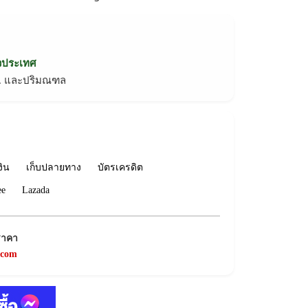
่วประเทศ
ทม. และปริมณฑล
งิน
เก็บปลายทาง
บัตรเครดิต
ee
Lazada
ราคา
.com