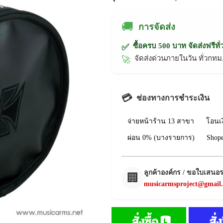
🚚
การจัดส่ง
ซื้อครบ 500 บาท จัดส่งฟรีทั
✅
จัดส่งด่วนภายในวัน ทั่วก
🚀
💳
ช่องทางการชำระเงิน
จ่ายหน้าร้าน 13 สาขา
โอนเ
ผ่อน 0% (บางรายการ)
Shop
ลูกค้าองค์กร / ขอใบเสนอ
🏢
musicarmsproject@gmail