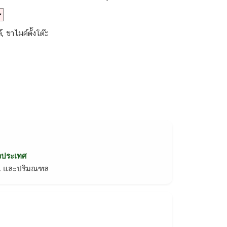
ขาไมค์ตั้งโต๊ะ
่วประเทศ
ทม. และปริมณฑล