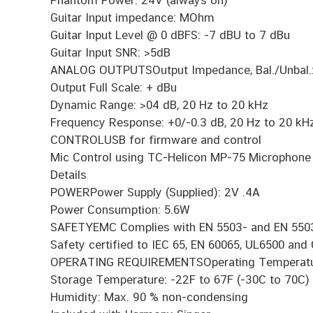
Phantom Power: 24V (always on)
Guitar Input impedance: MOhm
Guitar Input Level @ 0 dBFS: -7 dBU to 7 dBu
Guitar Input SNR: >5dB
ANALOG OUTPUTSOutput Impedance, Bal./Unbal.
Output Full Scale: + dBu
Dynamic Range: >04 dB, 20 Hz to 20 kHz
Frequency Response: +0/-0.3 dB, 20 Hz to 20 kH
CONTROLUSB for firmware and control
Mic Control using TC-Helicon MP-75 Microphone 
Details
POWERPower Supply (Supplied): 2V .4A
Power Consumption: 5.6W
SAFETYEMC Complies with EN 5503- and EN 5503-2
Safety certified to IEC 65, EN 60065, UL6500 an
OPERATING REQUIREMENTSOperating Temperature
Storage Temperature: -22F to 67F (-30C to 70C)
Humidity: Max. 90 % non-condensing