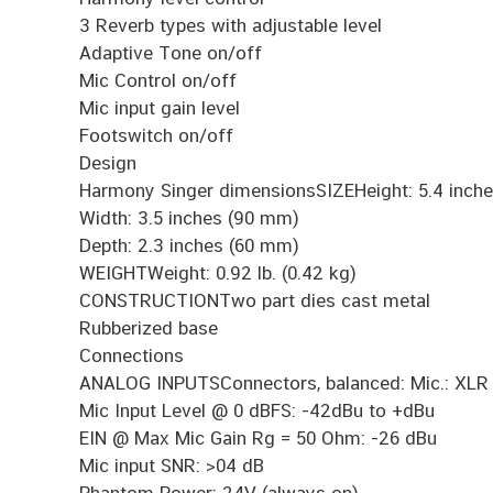
3 Reverb types with adjustable level
Adaptive Tone on/off
Mic Control on/off
Mic input gain level
Footswitch on/off
Design
Harmony Singer dimensionsSIZEHeight: 5.4 inch
Width: 3.5 inches (90 mm)
Depth: 2.3 inches (60 mm)
WEIGHTWeight: 0.92 lb. (0.42 kg)
CONSTRUCTIONTwo part dies cast metal
Rubberized base
Connections
ANALOG INPUTSConnectors, balanced: Mic.: XLR
Mic Input Level @ 0 dBFS: -42dBu to +dBu
EIN @ Max Mic Gain Rg = 50 Ohm: -26 dBu
Mic input SNR: >04 dB