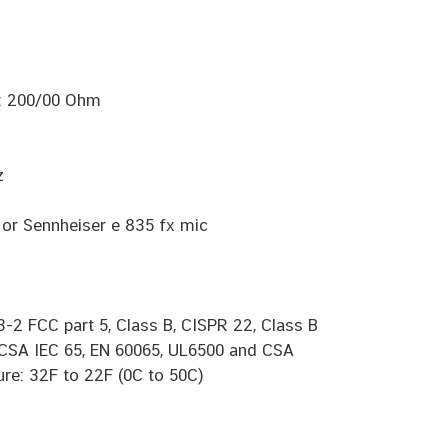
: 200/00 Ohm
z
or Sennheiser e 835 fx mic
 FCC part 5, Class B, CISPR 22, Class B
d CSA IEC 65, EN 60065, UL6500 and CSA
: 32F to 22F (0C to 50C)