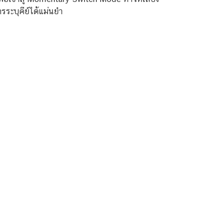
รระบุคีย์ได้แม่นยำ