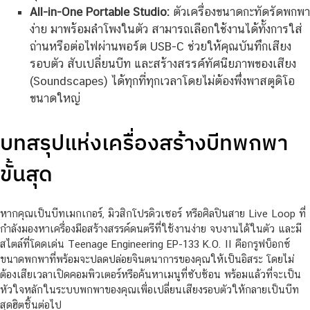
All-in-One Portable Studio:
ตัวเครื่องขนาดกะทัดรัดพกพา
ง่าย มาพร้อมลำโพงในตัว สามารถเลือกใช้งานได้ทั้งการใส่
ถ่านหรือต่อไฟผ่านพอร์ต USB-C ช่วยให้คุณบันทึกเสียง
รอบตัว สับเปลี่ยนบีท และสร้างสรรค์ทัศนียภาพของเสียง
(Soundscapes) ได้ทุกที่ทุกเวลาโดยไม่ต้องพึ่งพาสตูดิโอ
ขนาดใหญ่
บทสรุปแห่งเครื่องสร้างบีทพกพา
ขั้นสุด
หากคุณเป็นบีทเมกเกอร์, มิวสิกโปรดิวเซอร์ หรือศิลปินสาย Live Loop ที่
กำลังมองหาเครื่องมือสร้างสรรค์ดนตรีที่ใช้งานง่าย จบงานได้ในตัว และมี
สไตล์ที่โดดเด่น Teenage Engineering EP-133 K.O. II คือกรูฟบ็อกซ์
ขนาดพกพาที่พร้อมจะปลดปล่อยจินตนาการของคุณให้เป็นอิสระ โดยไม่
ต้องเสียเวลาเปิดคอมพิวเตอร์หรือค้นหาเมนูที่ซับซ้อน พร้อมแล้วที่จะเป็น
หัวใจหลักในระบบพกพาของคุณเพื่อเปลี่ยนเสียงรอบตัวให้กลายเป็นบีท
สุดฮิตชิ้นต่อไป