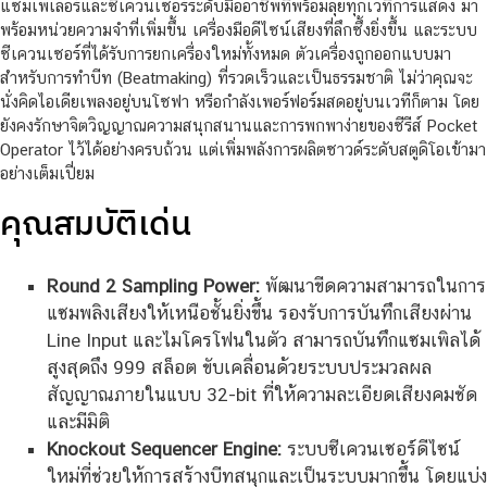
แซมเพเลอร์และซีเควนเซอร์ระดับมืออาชีพที่พร้อมลุยทุกเวทีการแสดง มา
พร้อมหน่วยความจำที่เพิ่มขึ้น เครื่องมือดีไซน์เสียงที่ลึกซึ้งยิ่งขึ้น และระบบ
ซีเควนเซอร์ที่ได้รับการยกเครื่องใหม่ทั้งหมด ตัวเครื่องถูกออกแบบมา
สำหรับการทำบีท (Beatmaking) ที่รวดเร็วและเป็นธรรมชาติ ไม่ว่าคุณจะ
นั่งคิดไอเดียเพลงอยู่บนโซฟา หรือกำลังเพอร์ฟอร์มสดอยู่บนเวทีก็ตาม โดย
ยังคงรักษาจิตวิญญาณความสนุกสนานและการพกพาง่ายของซีรีส์ Pocket
Operator ไว้ได้อย่างครบถ้วน แต่เพิ่มพลังการผลิตซาวด์ระดับสตูดิโอเข้ามา
อย่างเต็มเปี่ยม
คุณสมบัติเด่น
Round 2 Sampling Power:
พัฒนาขีดความสามารถในการ
แซมพลิงเสียงให้เหนือชั้นยิ่งขึ้น รองรับการบันทึกเสียงผ่าน
Line Input และไมโครโฟนในตัว สามารถบันทึกแซมเพิลได้
สูงสุดถึง 999 สล็อต ขับเคลื่อนด้วยระบบประมวลผล
สัญญาณภายในแบบ 32-bit ที่ให้ความละเอียดเสียงคมชัด
และมีมิติ
Knockout Sequencer Engine:
ระบบซีเควนเซอร์ดีไซน์
ใหม่ที่ช่วยให้การสร้างบีทสนุกและเป็นระบบมากขึ้น โดยแบ่ง