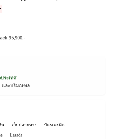
Black 95,900.-
่วประเทศ
ทม. และปริมณฑล
งิน
เก็บปลายทาง
บัตรเครดิต
ee
Lazada