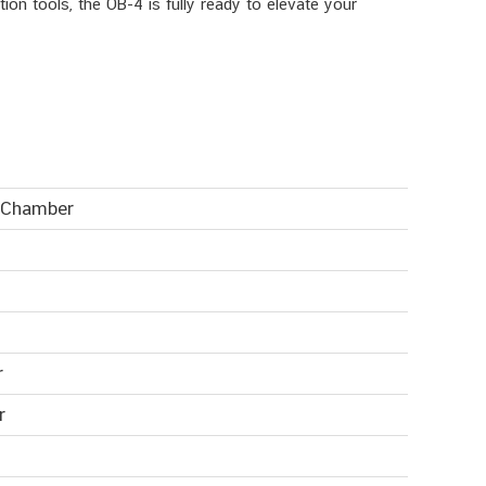
ion tools, the OB-4 is fully ready to elevate your
d Chamber
r
r