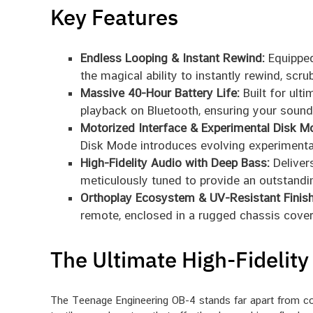
Key Features
Endless Looping & Instant Rewind:
Equipped
the magical ability to instantly rewind, scr
Massive 40-Hour Battery Life:
Built for ulti
playback on Bluetooth, ensuring your sound
Motorized Interface & Experimental Disk M
Disk Mode introduces evolving experimental
High-Fidelity Audio with Deep Bass:
Delivers
meticulously tuned to provide an outstandin
Orthoplay Ecosystem & UV-Resistant Finish
remote, enclosed in a rugged chassis covere
The Ultimate High-Fidelit
The Teenage Engineering OB-4 stands far apart from conv