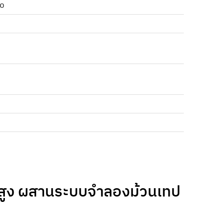
io
งสูง ผสานระบบจำลองม้วนเทป