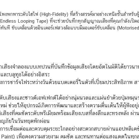
พกพาระดับไฮไฟ (High-Fidelity) ที่สร้างสรรค์มาอย่างเหนือชั้นสำหรับผ
Endless Looping Tape) ที่จะช่วยบันทึกทุกสัญญาณเสียงที่คุณกำลังเปิดอ
ทันที ขับเคลื่อนด้วยอินเตอร์เฟสวงล้อแบบมีมอเตอร์ขับเคลื่อน (Motori
เสียงจำลองแบบเทปวนที่บันทึกข้อมูลเสียงโดยอัตโนมัติได้ยาวนาน
และบลูทูธได้อย่างอิสระ
งการชาร์จไฟระหว่างวันด้วยแบตเตอรี่ในตัวที่เปี่ยมประสิทธิภาพ 
ับเสียงและซาวด์เอฟเฟกต์ได้อย่างนุ่มนวลและแม่นยำด้วยปุ่มหมุน
่ ช่วยให้อุปกรณ์เกิดการพัฒนาและสร้างความตื่นเต้นให้ผู้ฟังอยู
เสียงที่คมชัดระดับพรีเมียมพร้อมเสียงเบสที่ลงลึกและทรงพลัง ผ่าน
ผจญภัยในวันหยุดพักผ่อน
การเชื่อมต่อและควบคุมระยะไกลอย่างสะดวกสบายผ่านแอปพลิเคชั
tant Paint) เพื่อคงความสวยงาม คมชัด และทนทานต่อแสงแดดในทุก