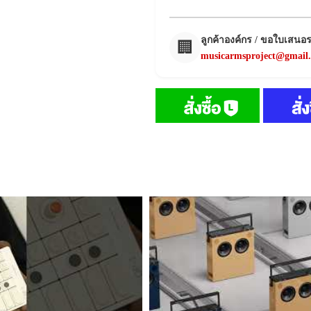
ลูกค้าองค์กร / ขอใบเสนอ
🏢
musicarmsproject@gmail