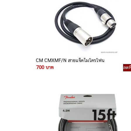
CM CMXMF/N สายแจ็คไมโครโฟน
700 บาท
ลดพ