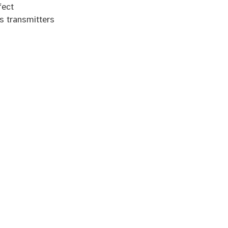
fect
s transmitters