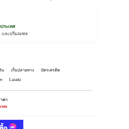
่วประเทศ
ทม. และปริมณฑล
งิน
เก็บปลายทาง
บัตรเครดิต
ee
Lazada
ราคา
.com