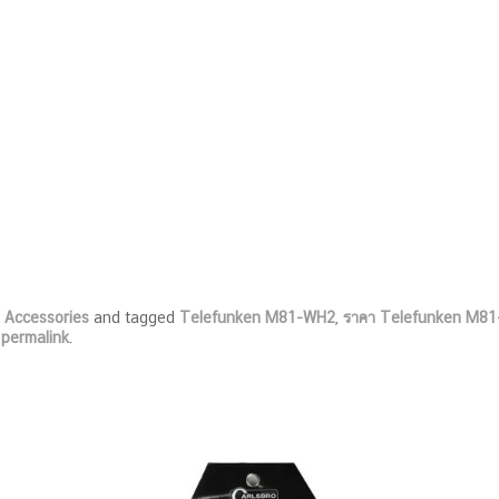
 Accessories
and tagged
Telefunken M81-WH2
,
ราคา Telefunken M8
e
permalink
.