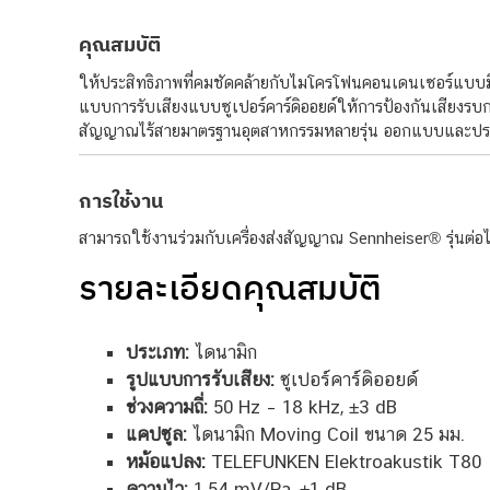
คุณสมบัติ
ให้ประสิทธิภาพที่คมชัดคล้ายกับไมโครโฟนคอนเดนเซอร์แบบมีส
แบบการรับเสียงแบบซูเปอร์คาร์ดิออยด์ให้การป้องกันเสียงรบก
สัญญาณไร้สายมาตรฐานอุตสาหกรรมหลายรุ่น ออกแบบและประ
การใช้งาน
สามารถใช้งานร่วมกับเครื่องส่งสัญญาณ Sennheiser® รุ่นต่อ
รายละเอียดคุณสมบัติ
ประเภท:
ไดนามิก
รูปแบบการรับเสียง:
ซูเปอร์คาร์ดิออยด์
ช่วงความถี่:
50 Hz – 18 kHz, ±3 dB
แคปซูล:
ไดนามิก Moving Coil ขนาด 25 มม.
หม้อแปลง:
TELEFUNKEN Elektroakustik T80
ความไว:
1.54 mV/Pa, ±1 dB