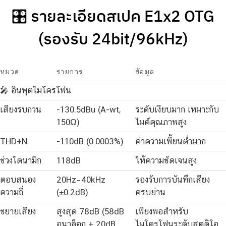
🎛️ รายละเอียดสเปค E1x2 OTG
(รองรับ 24bit/96kHz)
หมวด
รายการ
ข้อมูล
🎤 อินพุตไมโครโฟน
เสียงรบกวน
-130.5dBu (A-wt,
ระดับเงียบมาก เหมาะกับ
150Ω)
ไมค์คุณภาพสูง
THD+N
-110dB (0.0003%)
ค่าความเพี้ยนต่ำมาก
ช่วงไดนามิก
118dB
ให้ความชัดเจนสูง
ตอบสนอง
20Hz–40kHz
รองรับการบันทึกเสียง
ความถี่
(±0.2dB)
ครบย่าน
ขยายเสียง
สูงสุด 78dB (58dB
เพียงพอสำหรับ
อนาล็อก + 20dB
ไมโครโฟนระดับสตูดิโอ