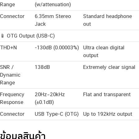
Range
(w/attenuation)
Connector
6.35mm Stereo
Standard headphone
Jack
out
📱 OTG Output (USB-C)
THD+N
-130dB (0.00003%)
Ultra clean digital
output
SNR /
138dB
Extremely clear signal
Dynamic
Range
Frequency
20Hz–20kHz
Flat and transparent
Response
(±0.1dB)
Connector
USB Type-C (OTG)
Up to 192kHz output
ข้อมูลสินค้า