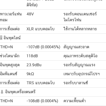
ดิจิทัล)
พาวเวอร์แฟน
48V
รองรับคอนเดนเซอร์
ทอม
ไมโครโฟน
การเชื่อมต่อ
XLR แบบคอมโบ
ใช้งานได้หลากหลาย
🎚️ อินพุตไลน์
THD+N
-107dB (0.00045%)
สัญญาณสะอาด
ช่วงไดนามิก
118dB
คุณภาพระดับสตูดิโอ
อินพุตสูงสุด
23.9dBu
รองรับสัญญาณแรง
อิมพีแดนซ์
9kΩ
เหมาะกับอุปกรณ์โปรฯ
การเชื่อมต่อ
TRS แบบคอมโบ
รองรับบาลานซ์
🎸 อินพุตเครื่องดนตรี
THD+N
-108dB (0.0004%)
ความเพี้ยนต่ำ