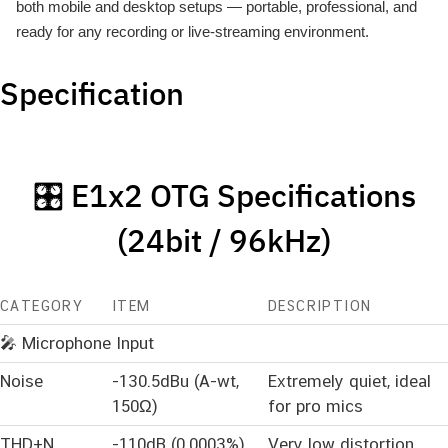
both mobile and desktop setups — portable, professional, and
ready for any recording or live-streaming environment.
Specification
🎛️ E1x2 OTG Specifications
(24bit / 96kHz)
CATEGORY
ITEM
DESCRIPTION
🎤 Microphone Input
Noise
-130.5dBu (A-wt,
Extremely quiet, ideal
150Ω)
for pro mics
THD+N
-110dB (0.0003%)
Very low distortion