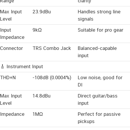
Range
clarity
Max Input
23.9dBu
Handles strong line
Level
signals
Input
9kΩ
Suitable for pro gear
Impedance
Connector
TRS Combo Jack
Balanced-capable
input
🎸 Instrument Input
THD+N
-108dB (0.0004%)
Low noise, good for
DI
Max Input
14.8dBu
Direct guitar/bass
Level
input
Impedance
1MΩ
Perfect for passive
pickups