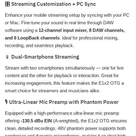
🎛️ Streaming Customization + PC Sync
Enhance your mobile streaming setup by syncing with your PC
or Mac. Fine-tune your sound in real time through DAW
software using a
12-channel input mixer, 8 DAW channels,
and 6 LoopBack channels
. Ideal for professional mixing,
recording, and seamless playback.
📱 Dual-Smartphone Streaming
Stream with two smartphones simultaneously — one for live
content and the other for playback or interaction. Great for
increasing engagement, this feature makes the E1x2 OTG a
smart choice for streamers and musicians alike.
🎙️ Ultra-Linear Mic Preamp with Phantom Power
Equipped with a high-performance ultra-linear mic preamp
offering
-130.5 dBu EIN
(A-weighted), the E1x2 OTG ensures
clean, detailed recordings. 48V phantom power supports both
condenser and dynamic microphones, making it an ideal high-