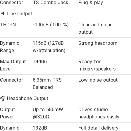
Connector
TS Combo Jack
Plug & play
🔈 Line Output
THD+N
-100dB (0.001%)
Clear and clean
output
Dynamic
115dB (127dB
Strong headroom
Range
w/attenuation)
Max Output
14dBu
Ready for
Level
mixers/speakers
Connector
6.35mm TRS
Low-noise output
Balanced
🎧 Headphone Output
Output
Up to 580mW
Drives studio
Power
@320Ω
headphones easily
Dynamic
132dB
Full detail delivery