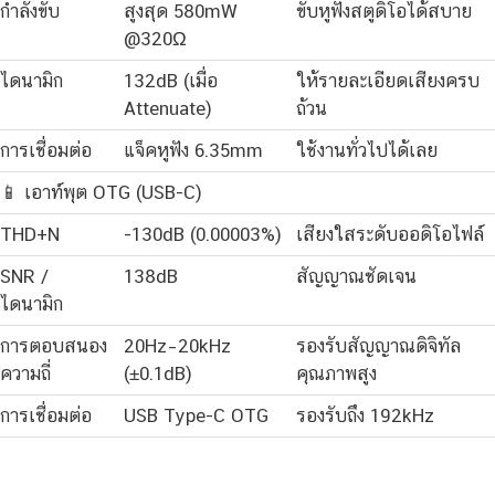
กำลังขับ
สูงสุด 580mW
ขับหูฟังสตูดิโอได้สบาย
@320Ω
ไดนามิก
132dB (เมื่อ
ให้รายละเอียดเสียงครบ
Attenuate)
ถ้วน
การเชื่อมต่อ
แจ็คหูฟัง 6.35mm
ใช้งานทั่วไปได้เลย
📱 เอาท์พุต OTG (USB-C)
THD+N
-130dB (0.00003%)
เสียงใสระดับออดิโอไฟล์
SNR /
138dB
สัญญาณชัดเจน
ไดนามิก
การตอบสนอง
20Hz–20kHz
รองรับสัญญาณดิจิทัล
ความถี่
(±0.1dB)
คุณภาพสูง
การเชื่อมต่อ
USB Type-C OTG
รองรับถึง 192kHz