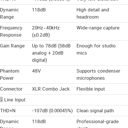
Dynamic
118dB
High detail and
Range
headroom
Frequency
20Hz–40kHz
Wide-range capture
Response
(±0.2dB)
Gain Range
Up to 78dB (58dB
Enough for studio
analog + 20dB
mics
digital)
Phantom
48V
Supports condenser
Power
microphones
Connector
XLR Combo Jack
Flexible input
🎚️ Line Input
THD+N
-107dB (0.00045%)
Clean signal path
Dynamic
118dB
Professional-grade