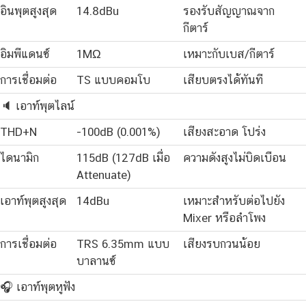
อินพุตสูงสุด
14.8dBu
รองรับสัญญาณจาก
กีตาร์
อิมพีแดนซ์
1MΩ
เหมาะกับเบส/กีตาร์
การเชื่อมต่อ
TS แบบคอมโบ
เสียบตรงได้ทันที
🔈 เอาท์พุตไลน์
THD+N
-100dB (0.001%)
เสียงสะอาด โปร่ง
ไดนามิก
115dB (127dB เมื่อ
ความดังสูงไม่บิดเบือน
Attenuate)
เอาท์พุตสูงสุด
14dBu
เหมาะสำหรับต่อไปยัง
Mixer หรือลำโพง
การเชื่อมต่อ
TRS 6.35mm แบบ
เสียงรบกวนน้อย
บาลานซ์
🎧 เอาท์พุตหูฟัง