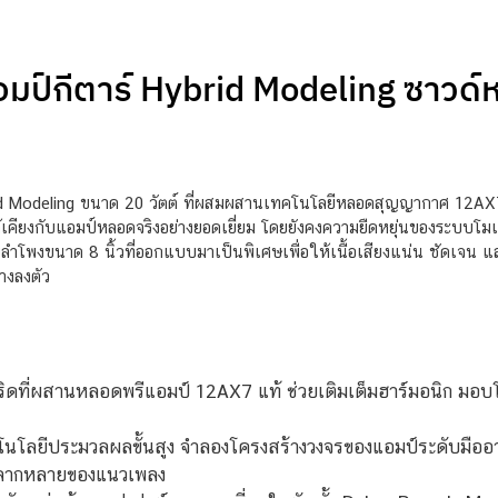
มป์กีตาร์ Hybrid Modeling ซาวด์
 Modeling ขนาด 20 วัตต์ ที่ผสมผสานเทคโนโลยีหลอดสุญญากาศ 12AX7 ใ
เคียงกับแอมป์หลอดจริงอย่างยอดเยี่ยม โดยยังคงความยืดหยุ่นของระบบโมเดล
ลำโพงขนาด 8 นิ้วที่ออกแบบมาเป็นพิเศษเพื่อให้เนื้อเสียงแน่น ชัดเจน แ
างลงตัว
ดที่ผสานหลอดพรีแอมป์ 12AX7 แท้ ช่วยเติมเต็มฮาร์มอนิก มอบ
นโลยีประมวลผลขั้นสูง จำลองโครงสร้างวงจรของแอมป์ระดับมืออ
หลากหลายของแนวเพลง