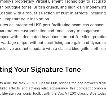
mploys proprietary Virtual Element Technology to accuratel
ean boutique tones, British crunch, and high-gain modern s
oaded with a robust selection of built-in effects, includin
o jumpstart your inspiration.
ures an integrated USB port facilitating seamless connecti
arameters customization and tone library management.
pped with a dedicated headphone output for silent practice
s wattage output without sacrificing core gain and dynamic
usive aesthetic update with a classic blue grille cloth, c
fting Your Signature Tone
ists alike, the Vox VT20X Classic Blue bridges the gap between dig
 studio effects, and striking retro appearance, this compact combo 
s. Elevate your sonic toolkit with the Vox VT20X Classic Blue today