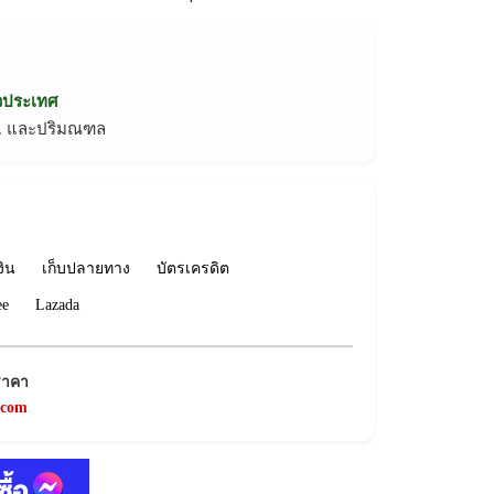
่วประเทศ
ทม. และปริมณฑล
งิน
เก็บปลายทาง
บัตรเครดิต
ee
Lazada
ราคา
.com