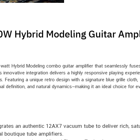
0W Hybrid Modeling Guitar Ampli
watt Hybrid Modeling combo guitar amplifier that seamlessly fu
 innovative integration delivers a highly responsive playing experie
ems. Featuring a unique retro design with a signature blue grille cl
nal definition, and natural dynamics—making it an ideal choice for 
rates an authentic 12AX7 vacuum tube to deliver rich, sat
l boutique tube amplifiers.