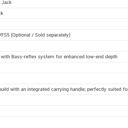
 Jack
ck
FS5 (Optional / Sold separately)
with Bass-reflex system for enhanced low-end depth
ild with an integrated carrying handle; perfectly suited f