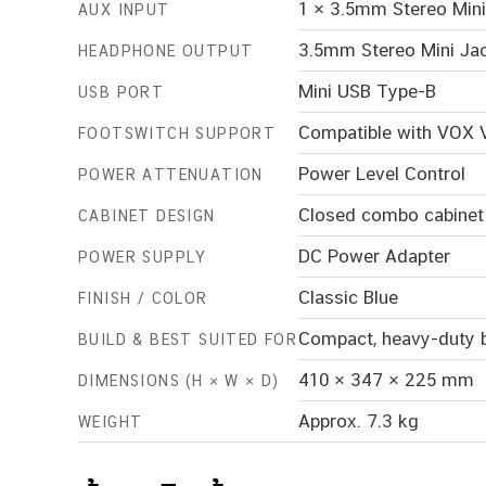
1 × 3.5mm Stereo Mini
AUX INPUT
3.5mm Stereo Mini Ja
HEADPHONE OUTPUT
Mini USB Type-B
USB PORT
Compatible with VOX V
FOOTSWITCH SUPPORT
Power Level Control
POWER ATTENUATION
Closed combo cabinet 
CABINET DESIGN
DC Power Adapter
POWER SUPPLY
Classic Blue
FINISH / COLOR
Compact, heavy-duty bu
BUILD & BEST SUITED FOR
410 × 347 × 225 mm
DIMENSIONS (H × W × D)
Approx. 7.3 kg
WEIGHT