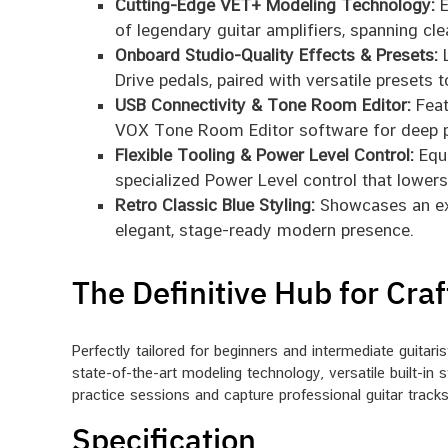
Cutting-Edge VET+ Modeling Technology:
E
of legendary guitar amplifiers, spanning cl
Onboard Studio-Quality Effects & Presets:
L
Drive pedals, paired with versatile presets t
USB Connectivity & Tone Room Editor:
Feat
VOX Tone Room Editor software for deep p
Flexible Tooling & Power Level Control:
Equi
specialized Power Level control that lower
Retro Classic Blue Styling:
Showcases an excl
elegant, stage-ready modern presence.
The Definitive Hub for Cra
Perfectly tailored for beginners and intermediate guitar
state-of-the-art modeling technology, versatile built-in
practice sessions and capture professional guitar track
Specification