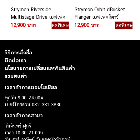
Strymon Riverside
Strymon Orbit dBucket
Multistage Drive เอฟเฟค
Flanger เอฟเฟคกีตาร์
กีตาร์ไฟฟ้า
ไฟฟ้า
12,900 บาท
ลดพิเศษ
12,900 บาท
ลดพิเศษ
วิธีการสั่งซื้อ
ติดต่อเรา
นโยบายการเปลี่ยนและคืนสินค้า
รวมสินค้า
เวลาทำการตอบโซเชียล
ทุกวัน 9.00-24.00น.
เบอร์โทรด่วน 082-331-3830
เวลาทำการสาขา
วันจันทร์-ศุกร์
เวลา 10.30-21.00น.
วันเสาร์-อาทิตย์ วันหยุดนักขัตฤกษ์