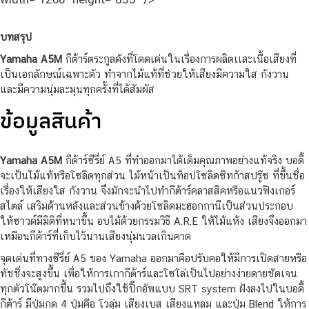
บทสรุป
Yamaha A5M
กีต้าร์ตระกูลดังที่โดดเด่นในเรื่องการผลิตเเละเนื้อเสียงที่
เป็นเอกลักษณ์เฉพาะตัว ทำจากไม้แท้ที่ช่วยให้เสียงมีความใส กังวาน
และมีความนุ่มละมุนทุกครั้งที่ได้สัมผัส
ข้อมูลสินค้า
Yamaha A5M
กีต้าร์ซีรี่ย์ A5 ที่ทำออกมาได้เต็มคุณภาพอย่างแท้จริง บอดี้
จะเป็นไม้แท้หรือโซลิดทุกส่วน ไม้หน้าเป็นท็อปโซลิดซิทก้าสปรู๊ซ ที่ขึ้นชื่อ
เรื่องให้เสียงใส กังวาน จึงมักจะนำไปทำกีต้าร์คลาสสิคหรือแนวฟิงเกอร์
สไตล์ เสริมด้านหลังและส่วนข้างด้วยโซลิดมะฮอกกานีเป็นส่วนประกอบ
ให้ซาวด์มีมิติที่หนาขึ้น อบไม้ด้วยกรรมวิธี A.R.E ให้ไม้แห้ง เสียงจึงออกมา
เหมือนกีต้าร์ที่เก็บไว้นานเสียงนุ่มนวลเกินคาด
จุดเด่นที่ทางซีรี่ย์ A5 ของ Yamaha ออกมาคือปรับคอให้มีการเปิดสายหรือ
ทัชชิ่งจะสูงขึ้น เพื่อให้การเกากีต้าร์และโซโล่เป็นไปอย่างง่ายดายชัดเจน
ทุกตัวโน๊ตมากขึ้น รวมไปถึงใช้ปิ๊กอัพแบบ SRT system ฝังลงไปในบอดี้
กีต้าร์ มีปุ่มกด 4 ปุ่มคือ โวลุ่ม เสียงเบส เสียงแหลม และปุ่ม Blend ให้การ