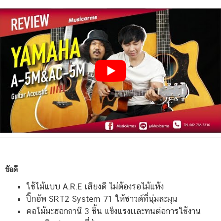
ข้อดี
ใช้ไม้แบบ A.R.E เสียงดี ไม่ต้องรอไม้แห้ง
ปิ๊กอัพ SRT2 System 71 ให้ซาวด์ที่นุ่มละมุน
คอไม้มะฮอกกานี 3 ชิ้น แข็งแรงเเละทนต่อการใช้งาน