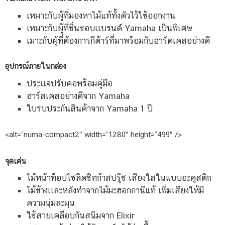
เหมาะกับผู้ที่มองหาไม้แท้ทั้งตัวไว้ใช้ออกงาน
เหมาะกับผู้ที่ชื่นชอบเเบรนด์ Yamaha เป็นพิเศษ
เมาะกับผู้ที่ต้องการกีต้าร์ที่มาพร้อมกับฮาร์ดเคสอย่างดี
อุปกรณ์ภายในกล่อง
ประเเจปรับคอพร้อมคู่มือ
ฮาร์สเคสอย่างดีจาก Yamaha
ใบรบประกันสินค้าจาก Yamaha 1 ปี
<alt=”numa-compact2″ width=”1280″ height=”499″ />
จุดเด่น
ไม้หน้าท็อปโซลิดซิทก้าสปรู๊ซ เสียงใสในแบบอะคูสติก
ไม้ข้างเเละหลังทำจากไม้มะฮอกกานีแท้ เพิ่มเสียงให้มี
ความนุ่มละมุน
ใช้สายเคลือบกันสนิมจาก Elixir