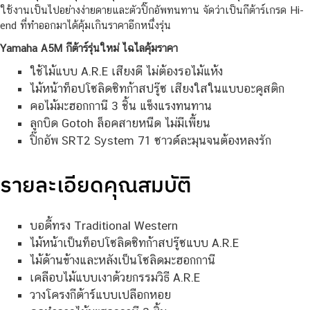
ใช้งานเป็นไปอย่างง่ายดายและตัวปิ๊กอัพทนทาน จัดว่าเป็นกีต้าร์เกรด Hi-
end ที่ทำออกมาได้คุ้มเกินราคาอีกหนึ่งรุ่น
Yamaha A5M กีต้าร์รุ่นใหม่ ไฉไลคุ้มราคา
ใช้ไม้แบบ A.R.E เสียงดี ไม่ต้องรอไม้แห้ง
ไม้หน้าท็อปโซลิดซิทก้าสปรู๊ซ เสียงใสในแบบอะคูสติก
คอไม้มะฮอกกานี 3 ชิ้น แข็งแรงทนทาน
ลูกบิด Gotoh ล็อคสายหนืด ไม่มีเพี้ยน
ปิ๊กอัพ SRT2 System 71 ซาวด์ละมุนจนต้องหลงรัก
รายละเอียดคุณสมบัติ
บอดี้ทรง Traditional Western
ไม้หน้าเป็นท็อปโซลิดซิทก้าสปรู๊ซแบบ A.R.E
ไม้ด้านข้างและหลังเป็นโซลิดมะฮอกกานี
เคลือบไม้แบบเงาด้วยกรรมวิธี A.R.E
วางโครงกีต้าร์แบบเปลือกหอย