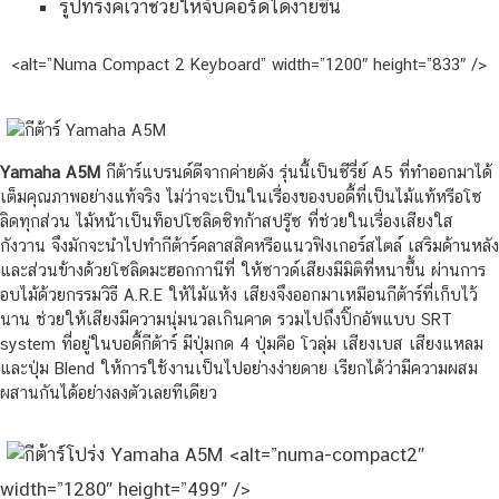
รูปทรงคเว้าช่วยให้จับคอร์ดได้ง่ายขึ้น
<alt=”Numa Compact 2 Keyboard” width=”1200″ height=”833″ />
Yamaha A5M
กีต้าร์แบรนด์ดีจากค่ายดัง รุ่นนี้เป็นซีรี่ย์ A5 ที่ทำออกมาได้
เต็มคุณภาพอย่างแท้จริง ไม่ว่าจะเป็นในเรื่องของบอดี้ที่เป็นไม้แท้หรือโซ
ลิดทุกส่วน ไม้หน้าเป็นท็อปโซลิดซิทก้าสปรู๊ซ ที่ช่วยในเรื่องเสียงใส
กังวาน จึงมักจะนำไปทำกีต้าร์คลาสสิคหรือแนวฟิงเกอร์สไตล์ เสริมด้านหลัง
และส่วนข้างด้วยโซลิดมะฮอกกานีที่ ให้ซาวด์เสียงมีมิติที่หนาขึ้น ผ่านการ
อบไม้ด้วยกรรมวิธี A.R.E ให้ไม้แห้ง เสียงจึงออกมาเหมือนกีต้าร์ที่เก็บไว้
นาน ช่วยให้เสียงมีความนุ่มนวลเกินคาด รวมไปถึงปิ๊กอัพแบบ SRT
system ที่อยู่ในบอดี้กีต้าร์ มีปุ่มกด 4 ปุ่มคือ โวลุ่ม เสียงเบส เสียงแหลม
และปุ่ม Blend ให้การใช้งานเป็นไปอย่างง่ายดาย เรียกได้ว่ามีความผสม
ผสานกันได้อย่างลงตัวเลยทีเดียว
<alt=”numa-compact2″
width=”1280″ height=”499″ />