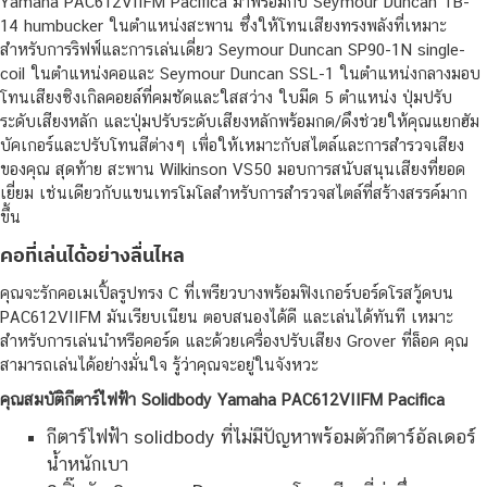
Yamaha PAC612VIIFM Pacifica มาพร้อมกับ Seymour Duncan TB-
14 humbucker ในตำแหน่งสะพาน ซึ่งให้โทนเสียงทรงพลังที่เหมาะ
สำหรับการริฟฟ์และการเล่นเดี่ยว Seymour Duncan SP90-1N single-
coil ในตำแหน่งคอและ Seymour Duncan SSL-1 ในตำแหน่งกลางมอบ
โทนเสียงซิงเกิลคอยล์ที่คมชัดและใสสว่าง ใบมีด 5 ตำแหน่ง ปุ่มปรับ
ระดับเสียงหลัก และปุ่มปรับระดับเสียงหลักพร้อมกด/ดึงช่วยให้คุณแยกฮัม
บัคเกอร์และปรับโทนสีต่างๆ เพื่อให้เหมาะกับสไตล์และการสำรวจเสียง
ของคุณ สุดท้าย สะพาน Wilkinson VS50 มอบการสนับสนุนเสียงที่ยอด
เยี่ยม เช่นเดียวกับแขนเทรโมโลสำหรับการสำรวจสไตล์ที่สร้างสรรค์มาก
ขึ้น
คอที่เล่นได้อย่างลื่นไหล
คุณจะรักคอเมเปิ้ลรูปทรง C ที่เพรียวบางพร้อมฟิงเกอร์บอร์ดโรสวู้ดบน
PAC612VIIFM มันเรียบเนียน ตอบสนองได้ดี และเล่นได้ทันที เหมาะ
สำหรับการเล่นนำหรือคอร์ด และด้วยเครื่องปรับเสียง Grover ที่ล็อค คุณ
สามารถเล่นได้อย่างมั่นใจ รู้ว่าคุณจะอยู่ในจังหวะ
คุณสมบัติกีตาร์ไฟฟ้า Solidbody Yamaha PAC612VIIFM Pacifica
กีตาร์ไฟฟ้า solidbody ที่ไม่มีปัญหาพร้อมตัวกีตาร์อัลเดอร์
น้ำหนักเบา