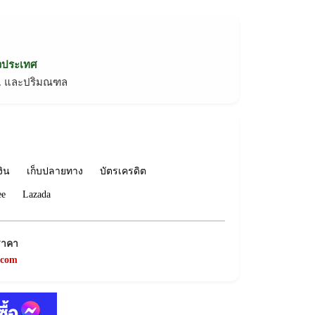
่วประเทศ
ทม. และปริมณฑล
งิน
เก็บปลายทาง
บัตรเครดิต
ee
Lazada
ราคา
.com