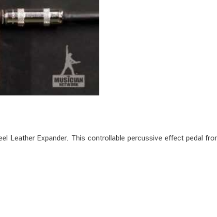
 Leather Expander. This controllable percussive effect pedal fr