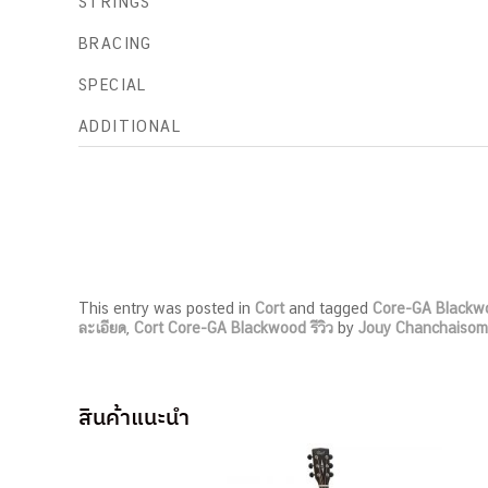
STRINGS
BRACING
SPECIAL
ADDITIONAL
This entry was posted in
Cort
and tagged
Core-GA Blackw
ละเอียด
,
Cort Core-GA Blackwood รีวิว
by
Jouy Chanchaiso
สินค้าแนะนำ