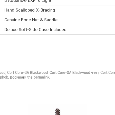
D’Addario® EXP16 Light
Hand Scalloped X-Bracing
Genuine Bone Nut & Saddle
Deluxe Soft-Side Case Included
ood
,
Cort Core-GA Blackwood
,
Cort Core-GA Blackwood ราคา
,
Cort Cor
mphob
. Bookmark the
permalink
.