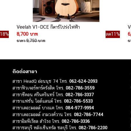
Veelah V1-DCE กีตาร์โปร่งไฟฟ้า
V
ด18%
8,700 บาท
ลด11%
6
ราคา 9,750 บาท
ร
ติดต่อสาขา
สาขา HeadQ อ่อนนุช 74 โทร.
062-624-2093
สาขาฟิวเจอร์พาร์ครังสิต โทร.
082-786-3559
สาขาซีคอน ศรีนครินทร์ โทร.
082-786-3337
สาขาแฟชั่น ไอส์แลนด์ โทร.
082-786-5533
สาขาเดอะมอลล์ บางแค โทร.
084-977-9994
สาขาเดอะมอลล์ งามวงศ์วาน โทร.
082-786-7744
สาขาอิมพีเรียล สำโรง โทร.
082-786-3336
สาขาชลบุรี หลังเซ็นทรัล ชลบุรี โทร.
082-786-2200