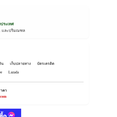
่วประเทศ
ทม. และปริมณฑล
งิน
เก็บปลายทาง
บัตรเครดิต
ee
Lazada
ราคา
.com