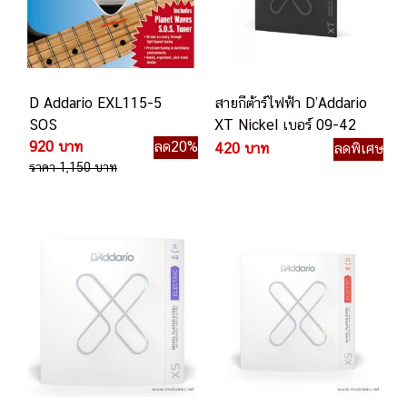
D Addario EXL115-5
สายกีต้าร์ไฟฟ้า D’Addario
SOS
XT Nickel เบอร์ 09-42
920 บาท
ลด20%
Super Light (XTE0942)
420 บาท
ลดพิเศษ
ราคา 1,150 บาท