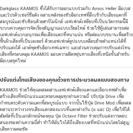
Darkglass KAAMOS ซึ่งได้รับการออกแบบร่วมกับ Amos Heller มือเบส
และโปรดิวเซอร์ชื่อดัง ผสานพลังของซับอ็อกเทฟที่ลึกเข้ากับเสียงแตกที่
สมบูรณ์และซับซ้อนด้วยฮาร์โมนิกส์ เอฟเฟกต์เหยียบที่เป็นนวัตกรรมนี้มี
ระบบควบคุมการจัดเรียงสัญญาณแบบเรียลไทม์ ช่วยให้ผู้เล่นสามารถต่อ
เอฟเฟกต์แบบอนุกรมเพื่อเสียงแตกที่หนาแน่น หรือต่อแบบขนานเพื่อสร้าง
พื้นผิวเสียงที่เป็นเลเยอร์ ด้วยเอฟเฟกต์ลูปแบบเคลื่อนย้ายตำแหน่งได้ที่
ปรับแต่งได้ เอาต์พุตซับอ็อกเทฟเฉพาะ และส่วนควบคุมการปรับแต่งโทน
เสียงที่ครอบคลุม KAAMOS มอบความยืดหยุ่นทางเสียงที่เหนือชั้นสำหรับ
มือเบสยุคใหม่
ปรับแต่งโทนเสียงของคุณด้วยการประมวลผลแบบสองทาง
KAAMOS ช่วยให้คุณผสมผสานเอฟเฟกต์เสียงแตกและอ็อกเทฟต่ำเพื่อ
สร้างเสียงที่หนักแน่นและครอบคลุมทุกย่านความถี่ ปรับปุ่ม Drive เพื่อ
กำหนดระดับความแตกที่สมบูรณ์แบบ จากนั้นใช้ปุ่ม Drive Mod เพื่อผสม
ผสานระหว่างวงจรเสียงแตกสองแบบที่แตกต่างกัน (α และ Ω) เพื่อให้ได้
สัมผัสที่เป็นเอกลักษณ์ของคุณ ปุ่ม Octave Filter ช่วยปรับแต่งการตอบ
สนองของย่านความถี่ต่ำ ทำให้มั่นใจได้ถึงเสียงเบสที่หนักแน่นโดยไม่สูญ
เสียความคมชัด