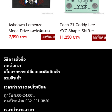
Ashdown Lomenzo
Tech 21 Geddy Lee
Mega Drive เอฟเฟคเบส
YYZ Shape-Shifter
7,990 บาท
ลดพิเศษ
YZZ-SH เอฟเฟคเบส
11,250 บาท
ลดพิเศษ
วิธีการสั่งซื้อ
ติดต่อเรา
นโยบายการเปลี่ยนและคืนสินค้า
รวมสินค้า
เวลาทำการตอบโซเชียล
ทุกวัน 9.00-24.00น.
เบอร์โทรด่วน 082-331-3830
เวลาทำการสาขา