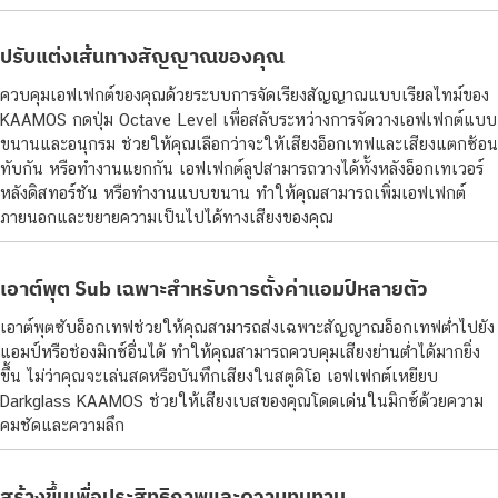
ปรับแต่งเส้นทางสัญญาณของคุณ
ควบคุมเอฟเฟกต์ของคุณด้วยระบบการจัดเรียงสัญญาณแบบเรียลไทม์ของ
KAAMOS กดปุ่ม Octave Level เพื่อสลับระหว่างการจัดวางเอฟเฟกต์แบบ
ขนานและอนุกรม ช่วยให้คุณเลือกว่าจะให้เสียงอ็อกเทฟและเสียงแตกซ้อน
ทับกัน หรือทำงานแยกกัน เอฟเฟกต์ลูปสามารถวางได้ทั้งหลังอ็อกเทเวอร์
หลังดิสทอร์ชัน หรือทำงานแบบขนาน ทำให้คุณสามารถเพิ่มเอฟเฟกต์
ภายนอกและขยายความเป็นไปได้ทางเสียงของคุณ
เอาต์พุต Sub เฉพาะสำหรับการตั้งค่าแอมป์หลายตัว
เอาต์พุตซับอ็อกเทฟช่วยให้คุณสามารถส่งเฉพาะสัญญาณอ็อกเทฟต่ำไปยัง
แอมป์หรือช่องมิกซ์อื่นได้ ทำให้คุณสามารถควบคุมเสียงย่านต่ำได้มากยิ่ง
ขึ้น ไม่ว่าคุณจะเล่นสดหรือบันทึกเสียงในสตูดิโอ เอฟเฟกต์เหยียบ
Darkglass KAAMOS ช่วยให้เสียงเบสของคุณโดดเด่นในมิกซ์ด้วยความ
คมชัดและความลึก
สร้างขึ้นเพื่อประสิทธิภาพและความทนทาน