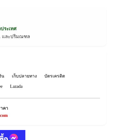
่วประเทศ
ทม. และปริมณฑล
งิน
เก็บปลายทาง
บัตรเครดิต
ee
Lazada
ราคา
.com