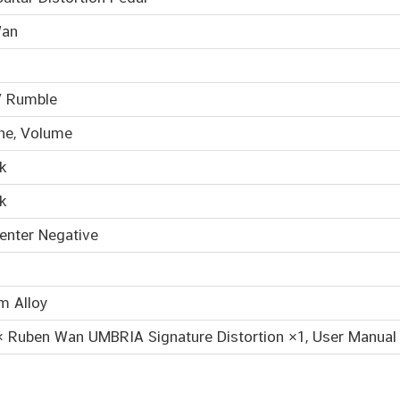
Wan
/ Rumble
ne, Volume
k
k
enter Negative
m Alloy
× Ruben Wan UMBRIA Signature Distortion ×1, User Manual