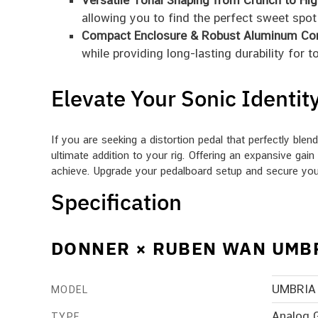
Versatile Tonal Shaping from Crunch to Hig
allowing you to find the perfect sweet spot
Compact Enclosure & Robust Aluminum Con
while providing long-lasting durability for t
Elevate Your Sonic Identit
If you are seeking a distortion pedal that perfectly bl
ultimate addition to your rig. Offering an expansive gai
achieve. Upgrade your pedalboard setup and secure you
Specification
DONNER × RUBEN WAN UMBR
UMBRIA
MODEL
Analog G
TYPE