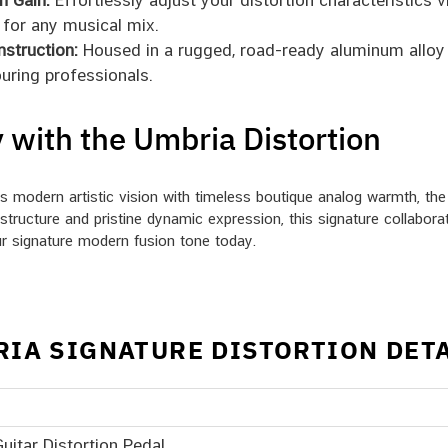
h Gain:
Effortlessly adjust your distortion characteristics 
 for any musical mix.
struction:
Housed in a rugged, road-ready aluminum alloy
ouring professionals.
y with the Umbria Distortion
ends modern artistic vision with timeless boutique analog warmth, t
n structure and pristine dynamic expression, this signature collabo
r signature modern fusion tone today.
IA SIGNATURE DISTORTION DET
uitar Distortion Pedal