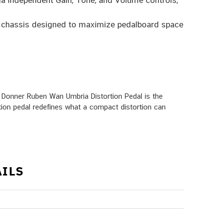
via independent Gain, Tone, and Volume controls,
 chassis designed to maximize pedalboard space
he Donner Ruben Wan Umbria Distortion Pedal is the
ration pedal redefines what a compact distortion can
AILS