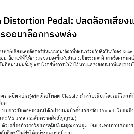
istortion Pedal: ปลดล็อกเสียงแ
จรออนาล็อกทรงพลัง
ฟกต์เสียงแตกดิสทอร์ชันแบบอนาล็อกที่พัฒนาร่วมกับศิลปินชื่อดัง Rub
รออนาล็อกแท้ที่ให้การตอบสนองที่แม่นยำและเป็นธรรมชาติ มาพร้อมโหมดเสีย
ทอร์ชันที่หนาแน่นอิ่มฟู ตอบโจทย์ทั้งการนำไปใช้งานแสดงสดบนเวทีและการบ
วามยืดหยุ่นสูงสุดด้วยโหมด Classic สำหรับเสียงโอเวอร์ไดรฟ์ท
ี่ยม
ซาวด์แตกของคุณได้อย่างแม่นยำตั้งแต่ระดับ Crunch ไปจนถึง Hig
ง) และ Volume (ระดับความดังสัญญาณ)
:
ตัวเครื่องทำจากวัสดุอะลูมิเนียมคุณภาพสูง แข็งแรงทนทานต่อ
มกับกีตาร์ไฟฟ้าได้อย่างสมบูรณ์แบบ