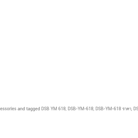
cessories
and tagged
DSB YM 618
,
DSB-YM-618
,
DSB-YM-618 ราคา
,
DS