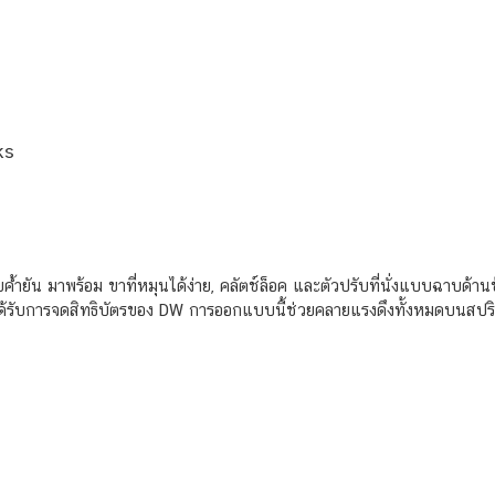
ks
ำยัน มาพร้อม ขาที่หมุนได้ง่าย, คลัตช์ล็อค และตัวปรับที่นั่งแบบฉาบด้
ี่ได้รับการจดสิทธิบัตรของ DW การออกแบบนี้ช่วยคลายแรงดึงทั้งหมดบนสปริง