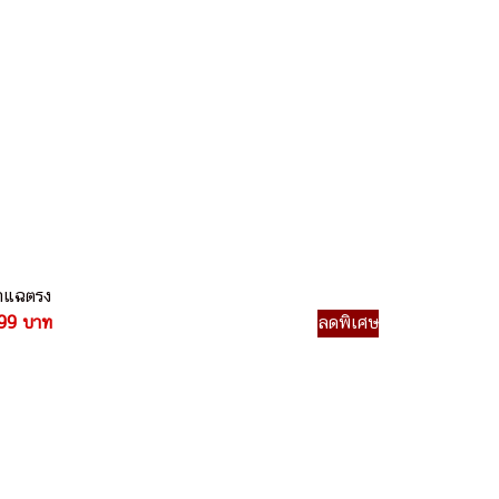
าแฉตรง
99 บาท
ลดพิเศษ