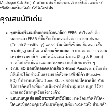
(Analogue Cab Sim) สำหรับการบันทึกเสียงตรงเข้าออดิโออินเตอร์เฟส
หรือมิกเซอร์โดยไม่ต้องใช้ไมโครโฟน
คุณสมบัติเด่น
ขุมพลังปรีแอมป์หลอดแก้วอนาล็อก EF86:
หัวใจหลักคือ
หลอดแก้ว EF86 ที่ขึ้นชื่อเรื่องความไวต่อการตอบสนอง
(Touch Sensitivity) และฮาร์มอนิกที่เข้มข้น อิ่มหนา เส้น
ทางสัญญาณเป็นอนาล็อกแท้ตลอดสาย ถ่ายทอดอาการคอม
เพรสธรรมชาติ ซาวด์ที่หน่วงและเบ่งบาน (Sag & Bloom)
ราวกับกำลังเล่นผ่านแอมป์หลอดระดับไฮเอนด์จริง ๆ
ระบบ EQ แอมป์หลอดคลาสสิก 3-Band Passive:
ปรับแต่ง
มิติเสียงได้อย่างเป็นธรรมชาติด้วยพาสซีฟอีคิว (Passive
EQ) ที่ทำงานเหมือน Tone Stack ของแอมป์คลาสสิก ช่วย
ให้การคัตหรือเพิ่มย่านเสียงทำได้อย่างนุ่มนวล สมูท ไร้คา
แรกเตอร์สากหูหรือแข็งกระด้าง
แชนเนลบูสต์แยกอิสระระดับพรีเมียม:
มาพร้อมสวิตช์เปิด-
ปิดและปุ่มควบคุมระดับเอาต์พุตบูสต์แยกเฉพาะตัว ช่วยผลัก