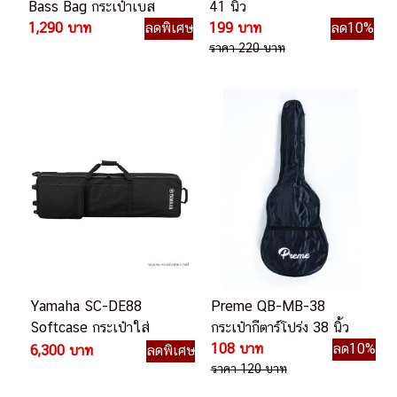
Bass Bag กระเป๋าเบส
41 นิ้ว
1,290 บาท
ลดพิเศษ
199 บาท
ลด10%
ราคา 220 บาท
Yamaha SC-DE88
Preme QB-MB-38
Softcase กระเป๋าใส่
กระเป๋ากีตาร์โปร่ง 38 นิ้ว
คีย์บอร์ด
108 บาท
ลด10%
6,300 บาท
ลดพิเศษ
ราคา 120 บาท