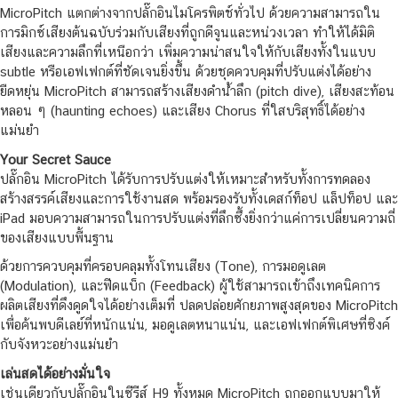
MicroPitch แตกต่างจากปลั๊กอินไมโครพิตช์ทั่วไป ด้วยความสามารถใน
การมิกซ์เสียงต้นฉบับร่วมกับเสียงที่ถูกดีจูนและหน่วงเวลา ทำให้ได้มิติ
เสียงและความลึกที่เหนือกว่า เพิ่มความน่าสนใจให้กับเสียงทั้งในแบบ
subtle หรือเอฟเฟกต์ที่ชัดเจนยิ่งขึ้น ด้วยชุดควบคุมที่ปรับแต่งได้อย่าง
ยืดหยุ่น MicroPitch สามารถสร้างเสียงดำน้ำลึก (pitch dive), เสียงสะท้อน
หลอน ๆ (haunting echoes) และเสียง Chorus ที่ใสบริสุทธิ์ได้อย่าง
แม่นยำ
Your Secret Sauce
ปลั๊กอิน MicroPitch ได้รับการปรับแต่งให้เหมาะสำหรับทั้งการทดลอง
สร้างสรรค์เสียงและการใช้งานสด พร้อมรองรับทั้งเดสก์ท็อป แล็ปท็อป และ
iPad มอบความสามารถในการปรับแต่งที่ลึกซึ้งยิ่งกว่าแค่การเปลี่ยนความถี่
ของเสียงแบบพื้นฐาน
ด้วยการควบคุมที่ครอบคลุมทั้งโทนเสียง (Tone), การมอดูเลต
(Modulation), และฟีดแบ็ก (Feedback) ผู้ใช้สามารถเข้าถึงเทคนิคการ
ผลิตเสียงที่ดึงดูดใจได้อย่างเต็มที่ ปลดปล่อยศักยภาพสูงสุดของ MicroPitch
เพื่อค้นพบดีเลย์ที่หนักแน่น, มอดูเลตหนาแน่น, และเอฟเฟกต์พิเศษที่ซิงค์
กับจังหวะอย่างแม่นยำ
เล่นสดได้อย่างมั่นใจ
เช่นเดียวกับปลั๊กอินในซีรีส์ H9 ทั้งหมด MicroPitch ถูกออกแบบมาให้