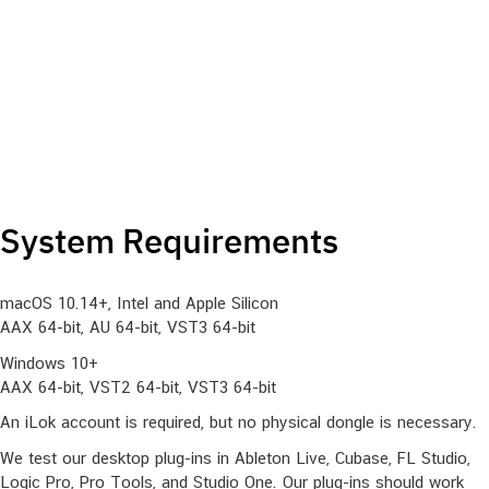
effect
RIBBON lets you ‘play’ the effect in real-time and
provides dynamic and fluid control to morph back
and forth between the settings of your choice
MIXLOCK keeps MIX control constant as you
audition presets
System Requirements
macOS 10.14+, Intel and Apple Silicon
AAX 64-bit, AU 64-bit, VST3 64-bit
Windows 10+
AAX 64-bit, VST2 64-bit, VST3 64-bit
An iLok account is required, but no physical dongle is necessary.
We test our desktop plug-ins in Ableton Live, Cubase, FL Studio,
Logic Pro, Pro Tools, and Studio One. Our plug-ins should work