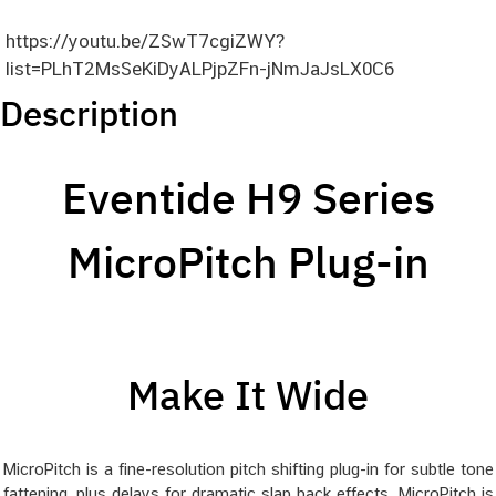
https://youtu.be/ZSwT7cgiZWY?
list=PLhT2MsSeKiDyALPjpZFn-jNmJaJsLX0C6
Description
Eventide H9 Series
MicroPitch Plug-in
Make It Wide
MicroPitch is a fine-resolution pitch shifting plug-in for subtle tone
fattening, plus delays for dramatic slap back effects. MicroPitch is