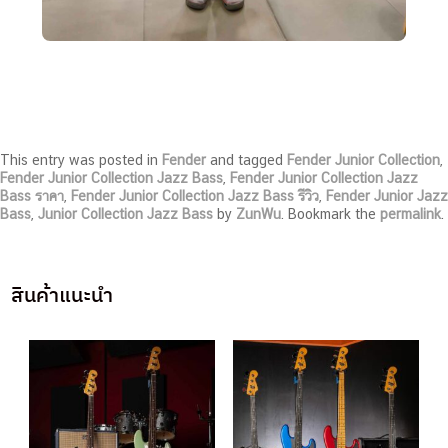
This entry was posted in
Fender
and tagged
Fender Junior Collection
,
Fender Junior Collection Jazz Bass
,
Fender Junior Collection Jazz
Bass ราคา
,
Fender Junior Collection Jazz Bass รีวิว
,
Fender Junior Jazz
Bass
,
Junior Collection Jazz Bass
by
ZunWu
. Bookmark the
permalink
.
สินค้าแนะนำ