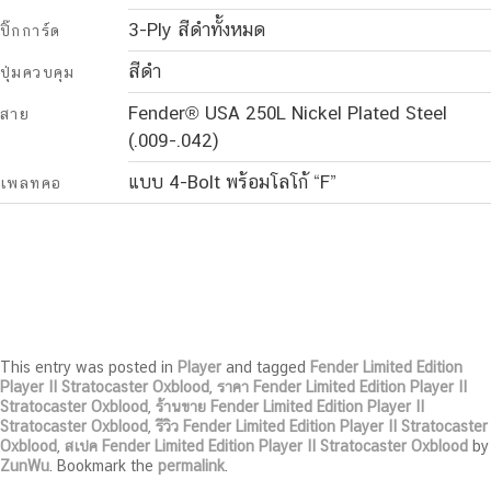
3-Ply สีดำทั้งหมด
ปิ๊กการ์ด
สีดำ
ปุ่มควบคุม
Fender® USA 250L Nickel Plated Steel
สาย
(.009-.042)
แบบ 4-Bolt พร้อมโลโก้ “F”
เพลทคอ
This entry was posted in
Player
and tagged
Fender Limited Edition
Player II Stratocaster Oxblood
,
ราคา Fender Limited Edition Player II
Stratocaster Oxblood
,
ร้านขาย Fender Limited Edition Player II
Stratocaster Oxblood
,
รีวิว Fender Limited Edition Player II Stratocaster
Oxblood
,
สเปค Fender Limited Edition Player II Stratocaster Oxblood
by
ZunWu
. Bookmark the
permalink
.