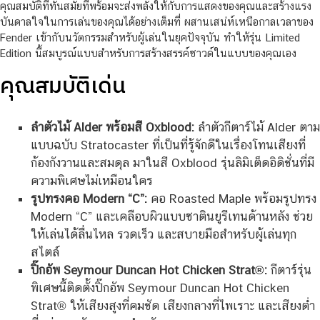
คุณสมบัติที่ทันสมัยที่พร้อมจะส่งพลังให้กับการแสดงของคุณและสร้างแรง
บันดาลใจในการเล่นของคุณได้อย่างเต็มที่ ผสานเสน่ห์เหนือกาลเวลาของ
Fender เข้ากับนวัตกรรมสำหรับผู้เล่นในยุคปัจจุบัน ทำให้รุ่น Limited
Edition นี้สมบูรณ์แบบสำหรับการสร้างสรรค์ซาวด์ในแบบของคุณเอง
คุณสมบัติเด่น
ลำตัวไม้ Alder พร้อมสี Oxblood:
ลำตัวกีตาร์ไม้ Alder ตาม
แบบฉบับ Stratocaster ที่เป็นที่รู้จักดีในเรื่องโทนเสียงที่
ก้องกังวานและสมดุล มาในสี Oxblood รุ่นลิมิเต็ดอิดิชั่นที่มี
ความพิเศษไม่เหมือนใคร
รูปทรงคอ Modern “C”:
คอ Roasted Maple พร้อมรูปทรง
Modern “C” และเคลือบผิวแบบซาตินยูรีเทนด้านหลัง ช่วย
ให้เล่นได้ลื่นไหล รวดเร็ว และสบายมือสำหรับผู้เล่นทุก
สไตล์
ปิ๊กอัพ Seymour Duncan Hot Chicken Strat®:
กีตาร์รุ่น
พิเศษนี้ติดตั้งปิ๊กอัพ Seymour Duncan Hot Chicken
Strat® ให้เสียงสูงที่คมชัด เสียงกลางที่ไพเราะ และเสียงต่ำ