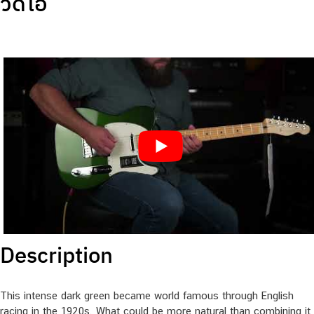
วีดีโอ
Description
This intense dark green became world famous through English
racing in the 1920s. What could be more natural than combining it