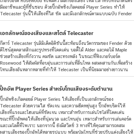
เกอร์บอร์ด Rosewood ที่เพิ่มความลึกของเสียง เหมาะสำหรับทั้งนักดนตรี
มืออาชีพและผู้ที่ชื่นชอบ ด้วยปิ๊กอัพซิงเกิลคอยล์ Player Series ทำให้
Telecaster รุ่นนี้ให้เสียงที่ใส ชัด และมีเอกลักษณ์ตามแบบฉบับ Fender
เอกลักษณ์ของเสียงและสไตล์ Telecaster
กีตาร์ Telecaster รุ่นลิมิเต็ดอิดิชันนี้สะท้อนถึงนวัตกรรมของ Fender ด้วย
ดีไซน์สุดคลาสสิกและรูปทรงที่โดดเด่น บอดี้ไม้ Alder และคอไม้ Maple
ช่วยสร้างเสียงที่กังวาน คมชัด และทรงพลัง ในขณะที่ฟิงเกอร์บอร์ด
Rosewood ให้สัมผัสที่อบอุ่นและการเล่นที่ลื่นไหล ผสมผสานกันเพื่อสร้าง
โทนเสียงอันหลากหลายที่ทำให้ Telecaster เป็นที่นิยมมาอย่างยาวนาน
ปิ๊กอัพ Player Series สำหรับโทนเสียงระดับตำนาน
ปิ๊กอัพซิงเกิลคอยล์ Player Series ให้เสียงที่เป็นเอกลักษณ์ของ
Telecaster ด้วยความใส ชัดเจน และความยืดหยุ่นสูง ปิ๊กอัพบริดจ์ให้
เสียงที่แรงและไฮเอนด์ที่ชัดเจน เหมาะสำหรับการเล่นโซโล่ที่โดดเด่น
ขณะที่ปิ๊กอัพคอให้เสียงที่นุ่มนวล และโทนอุ่น เหมาะสำหรับการเล่นคอร์ด
และเมโลดี้ที่ไพเราะ นอกจากนี้ ยังมีสวิตช์ 3 ทางที่ให้คุณสามารถผสม
ผสานเสียงของปิ๊กอัพได้หลายรูปแบบ พร้อมปุ่มโทนที่ช่วยปรับแต่งเสียงให้