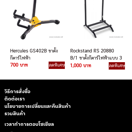
Hercules GS402B ขาตั้ง
Rockstand RS 20880
กีตาร์ไฟฟ้า
B/1 ขาตั้งกีตาร์ไฟฟ้าแบบ 3
700 บาท
ลดพิเศษ
ตัว
1,000 บาท
ลดพิเศษ
วิธีการสั่งซื้อ
ติดต่อเรา
นโยบายการเปลี่ยนและคืนสินค้า
รวมสินค้า
เวลาทำการตอบโซเชียล