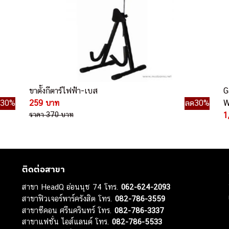
ขาตั้งกีตาร์ไฟฟ้า-เบส
G
ด30%
259 บาท
ลด30%
W
ราคา 370 บาท
1
ติดต่อสาขา
สาขา HeadQ อ่อนนุช 74 โทร.
062-624-2093
สาขาฟิวเจอร์พาร์ครังสิต โทร.
082-786-3559
สาขาซีคอน ศรีนครินทร์ โทร.
082-786-3337
สาขาแฟชั่น ไอส์แลนด์ โทร.
082-786-5533