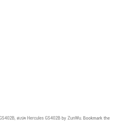
s GS402B
,
สเปค Hercules GS402B
by
ZunWu
. Bookmark the