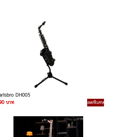
arlsbro DH005
90 บาท
ลดพิเศษ