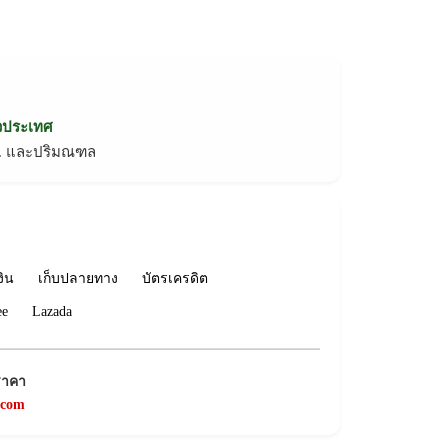
่วประเทศ
ทม. และปริมณฑล
งิน
เก็บปลายทาง
บัตรเครดิต
ee
Lazada
ราคา
.com