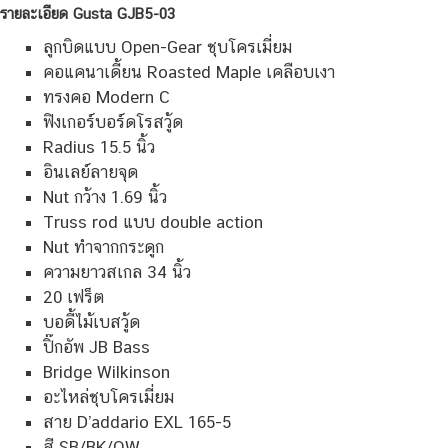
รายละเอียด Gusta GJB5-03
ลูกบิดแบบ Open-Gear ชุบโครเมี่ยม
คอแคนาเดี้ยน Roasted Maple เคลือบเงา
ทรงคอ Modern C
ฟิงเกอร์บอร์ดโรสวู้ด
Radius 15.5 นิ้ว
อินเลย์ลายจุด
Nut กว้าง 1.69 นิ้ว
Truss rod แบบ double action
Nut ทำจากกระดูก
ความยาวสเกล 34 นิ้ว
20 เฟร็ต
บอดี้ไม้เบสวู้ด
ปิ๊กอัพ JB Bass
Bridge Wilkinson
อะไหล่ชุบโครเมี่ยม
สาย D’addario EXL 165-5
สี SB/BK/OW