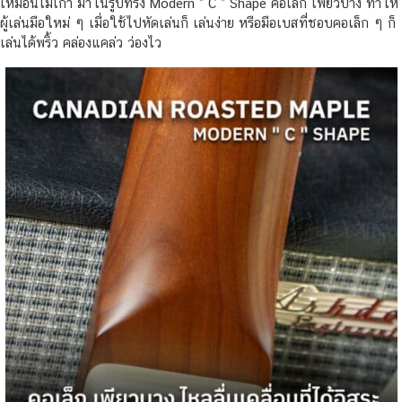
เหมือนไม้เก่า มาในรูปทรง Modern ” C ” Shape คอเล็ก เพียวบาง ทำให้
ผู้เล่นมือใหม่ ๆ เมื่อใช้ไปหัดเล่นก็ เล่นง่าย หรือมือเบสที่ชอบคอเล็ก ๆ ก็
เล่นได้พริ้ว คล่องแคล่ว ว่องไว