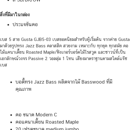
สิ่งที่มีมาในกล่อง
ประแจขันคอ
เบส 5 สาย Gusta GJB5-03 เบสยอดนิยมสำหรับผู้เริ่มต้น จากค่าย Gusta
มาด้วยรูปทรง Jazz Bass คลาสสิค สวยงาม เหมาะกับ ทุกยุค ทุกสมัย คอ
ไม้แคนาเดี้ยน Roasted Maple/ฟิงเกอร์บอร์ดไม้โรสวูด และซาวน์ที่เป็น
เอกลักษณ์วงจร Passive 2 วอลลุ่ม 1 โทน เสียงมาตราฐานตามสไตล์แจ๊ซ
เบส
บอดี้ทรง Jazz Bass ผลิตจากไม้ Basswood ที่มี
คุณภาพ
คอ ขนาด Modern C
คอแคนาเดี้ยน Roasted Maple
20 เฟรตขนาด medium jumbo