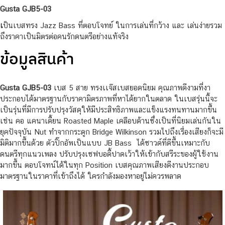
Gusta GJB5-03
เ
ป็นเบสทรง Jazz Bass ที่ตอบโจทย์ ในการเล่นที่กว้าง และ เล่นง่ายรวม
ถึงราคาเป็นมิตรต่อคนรักดนตรีอย่างแท้จริง
ข้อมูลสินค้า
Gusta GJB5-03
เบส 5 สาย ทรงเเจ๊สเบสยอดนิยม คุณภาพดีงามที่งา
ประกอบได้มาตรฐานกับราคามิตรภาพที่หาได้ยากในตลาด ในเบสรุ่นนี้จะ
เป็นรุ่นที่มีการปรับปรุงวัสดุให้มีประสิทธิภาพและแข็งแรงทนทานมากขึ้น
เช่น คอ แคนาเดี้ยน Roasted Maple เคลือบด้านซึ่งเป็นที่นิยมเล่นกันใน
ยุคปัจจุบัน Nut ทำจากกระดูก Bridge Wilkinson รวมไปถึงเรื่องเสียงก็จะมี
มิติมากขึ้นด้วย ตัวปิ๊กอัพเป็นแบบ JB Bass ได้ซาวด์ที่ดีขึ้นเหมาะกับ
ดนตรีทุกแนวเพลง ปรับปรุงเซฟบอดี้ปาดเว้าให้เข้ากับสรีระของผู้ใช้งาน
มากขึ้น ตอบโจทน์ได้ในทุก Position เบสคุณภาพเสียงดีงานประกอบ
มาตรฐานในราคาที่เข้าถึงได้ ใครกำลังมองหาอยู่ไม่ควรพลาด