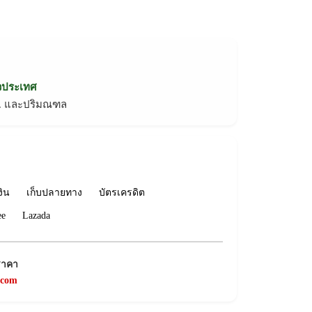
่วประเทศ
ทม. และปริมณฑล
งิน
เก็บปลายทาง
บัตรเครดิต
ee
Lazada
ราคา
.com