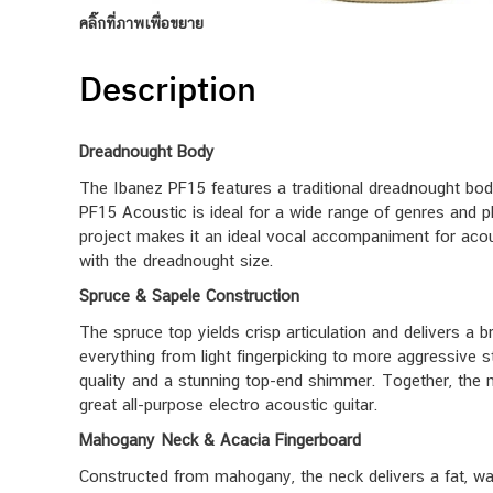
คลิ๊กที่ภาพเพื่อขยาย
Description
Dreadnought Body
The Ibanez PF15 features a traditional dreadnought body
PF15 Acoustic is ideal for a wide range of genres and p
project makes it an ideal vocal accompaniment for acou
with the dreadnought size.
Spruce & Sapele Construction
The spruce top yields crisp articulation and delivers a b
everything from light fingerpicking to more aggressive s
quality and a stunning top-end shimmer. Together, the m
great all-purpose electro acoustic guitar.
Mahogany Neck & Acacia Fingerboard
Constructed from mahogany, the neck delivers a fat, war