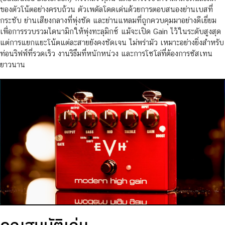
ของตัวโน้ตอย่างครบถ้วน ตัวเพดัลโดดเด่นด้วยการตอบสนองย่านเบสที่
กระชับ ย่านเสียงกลางที่พุ่งชัด และย่านแหลมที่ถูกควบคุมมาอย่างดีเยี่ยม
เพื่อการรวบรวมไดนามิกให้พุ่งทะลุมิกซ์ แม้จะเปิด Gain ไว้ในระดับสูงสุด
แต่การแยกแยะโน้ตแต่ละสายยังคงชัดเจน ไม่พร่ามัว เหมาะอย่างยิ่งสำหรับ
ท่อนริฟฟ์ที่รวดเร็ว งานริธึมที่หนักหน่วง และการโซโล่ที่ต้องการซัสเทน
ยาวนาน
คุณสมบัติเด่น