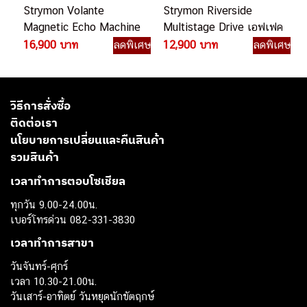
Strymon Volante
Strymon Riverside
Magnetic Echo Machine
Multistage Drive เอฟเฟค
เอฟเฟคกีตาร์ไฟฟ้า
กีตาร์ไฟฟ้า
16,900 บาท
ลดพิเศษ
12,900 บาท
ลดพิเศษ
วิธีการสั่งซื้อ
ติดต่อเรา
นโยบายการเปลี่ยนและคืนสินค้า
รวมสินค้า
เวลาทำการตอบโซเชียล
ทุกวัน 9.00-24.00น.
เบอร์โทรด่วน 082-331-3830
เวลาทำการสาขา
วันจันทร์-ศุกร์
เวลา 10.30-21.00น.
วันเสาร์-อาทิตย์ วันหยุดนักขัตฤกษ์