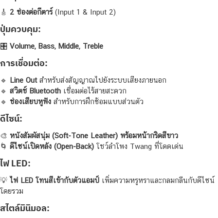
🎸
2 ช่องต่อกีตาร์
(Input 1 & Input 2)
ปุ่มควบคุม:
🎛
Volume, Bass, Middle, Treble
การเชื่อมต่อ:
🔹
Line Out
สำหรับส่งสัญญาณไปยังระบบเสียงภายนอก
🔹
สวิตช์ Bluetooth
เชื่อมต่อไร้สายสะดวก
🔹
ช่องเสียบหูฟัง
สำหรับการฝึกซ้อมแบบส่วนตัว
ดีไซน์:
🎨
หนังสัมผัสนุ่ม (Soft-Tone Leather) พร้อมหน้ากริดสีขาว
🌀
ดีไซน์เปิดหลัง (Open-Back)
โชว์ลำโพง Twang ที่โดดเด่น
ไฟ LED:
💡
ไฟ LED โทนสีเข้ากับตัวแอมป์
เพิ่มความหรูหราและกลมกลืนกับดีไซน์
โดยรวม
สไตล์มินิมอล: