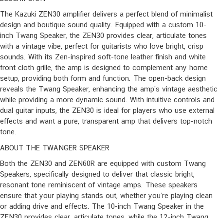
The Kazuki ZEN30 amplifier delivers a perfect blend of minimalist
design and boutique sound quality. Equipped with a custom 10-
inch Twang Speaker, the ZEN30 provides clear, articulate tones
with a vintage vibe, perfect for guitarists who love bright, crisp
sounds. With its Zen-inspired soft-tone leather finish and white
front cloth grille, the amp is designed to complement any home
setup, providing both form and function. The open-back design
reveals the Twang Speaker, enhancing the amp’s vintage aesthetic
while providing a more dynamic sound. With intuitive controls and
dual guitar inputs, the ZEN30 is ideal for players who use external
effects and want a pure, transparent amp that delivers top-notch
tone.
ABOUT THE TWANGER SPEAKER
Both the ZEN30 and ZEN60R are equipped with custom Twang
Speakers, specifically designed to deliver that classic bright,
resonant tone reminiscent of vintage amps. These speakers
ensure that your playing stands out, whether you’re playing clean
or adding drive and effects. The 10-inch Twang Speaker in the
ZEN30 provides clear, articulate tones, while the 12-inch Twang