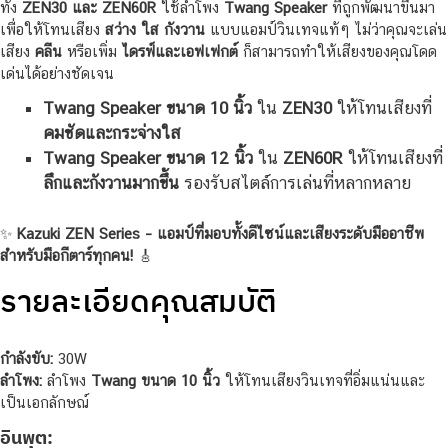
ทั้ง
ZEN30 และ ZEN60R
ใช้ลำโพง
Twang Speaker
ที่ถูกพัฒนาขึ้นมา
เพื่อให้โทนเสียง
สว่าง ใส กังวาน
แบบแอมป์วินเทจแท้ๆ ไม่ว่าคุณจะเล่น
เสียง
คลีน
หรือเพิ่ม
ไดรฟ์และเอฟเฟกต์
ก็สามารถทำให้เสียงของคุณโดด
เด่นได้อย่างชัดเจน
Twang Speaker ขนาด 10 นิ้ว
ใน
ZEN30
ให้โทนเสียงที่
คมชัดและกระจ่างใส
Twang Speaker ขนาด 12 นิ้ว
ใน
ZEN60R
ให้โทนเสียงที่
ลึกและกังวานมากขึ้น
รองรับสไตล์การเล่นที่หลากหลาย
✨
Kazuki ZEN Series – แอมป์ที่มอบทั้งดีไซน์และเสียงระดับมืออาชีพ
สำหรับมือกีตาร์ทุกคน!
🎸
รายละเอียดคุณสมบัติ
กำลังขับ:
30W
ลำโพง:
ลำโพง
Twang ขนาด 10 นิ้ว
ให้โทนเสียงวินเทจที่อิ่มแน่นและ
เป็นเอกลักษณ์
อินพุต: