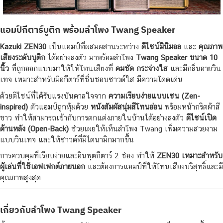
แอมป์กีตาร์บูติก พร้อมลำโพง Twang Speaker
Kazuki ZEN30
เป็นแอมป์ที่ผสมผสานระหว่าง
ดีไซน์มินิมอล
และ
คุณภาพ
เสียงระดับบูติก
ได้อย่างลงตัว มาพร้อมลำโพง
Twang Speaker ขนาด 10
นิ้ว
ที่ถูกออกแบบมาให้ให้โทนเสียงที่
คมชัด กระจ่างใส
และมีกลิ่นอายวิน
เทจ เหมาะสำหรับมือกีตาร์ที่ชื่นชอบซาวด์ใส มีความโดดเด่น
ด้วยดีไซน์ที่ได้รับแรงบันดาลใจจาก
ความเรียบง่ายแบบเซน (Zen-
inspired)
ตัวแอมป์ถูกหุ้มด้วย
หนังสัมผัสนุ่มสีโทนอ่อน
พร้อมหน้ากริดผ้าสี
ขาว ทำให้สามารถเข้ากับการตกแต่งภายในบ้านได้อย่างลงตัว
ดีไซน์เปิด
ด้านหลัง (Open-Back)
ช่วยเผยให้เห็นลำโพง Twang เพิ่มความสวยงาม
แบบวินเทจ และให้ซาวด์ที่มีไดนามิกมากขึ้น
การควบคุมที่เรียบง่ายและอินพุตกีตาร์ 2 ช่อง ทำให้
ZEN30 เหมาะสำหรับ
ผู้เล่นที่ใช้เอฟเฟกต์ภายนอก
และต้องการแอมป์ที่ให้โทนเสียงบริสุทธิ์และมี
คุณภาพสูงสุด
เกี่ยวกับลำโพง Twang Speaker