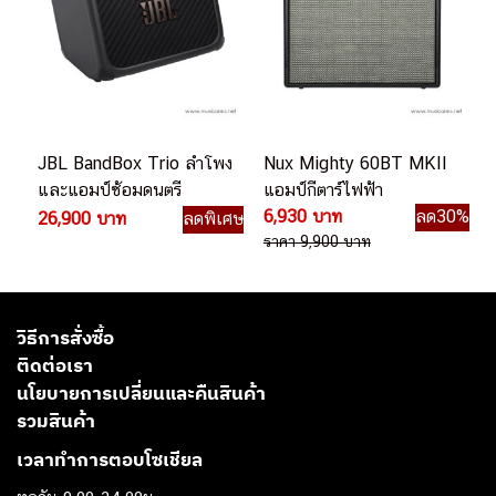
JBL BandBox Trio ลำโพง
Nux Mighty 60BT MKII
และแอมป์ซ้อมดนตรี
แอมป์กีตาร์ไฟฟ้า
อัจฉริยะแบบ All-in-one
6,930 บาท
ลด30%
26,900 บาท
ลดพิเศษ
ราคา 9,900 บาท
วิธีการสั่งซื้อ
ติดต่อเรา
นโยบายการเปลี่ยนและคืนสินค้า
รวมสินค้า
เวลาทำการตอบโซเชียล