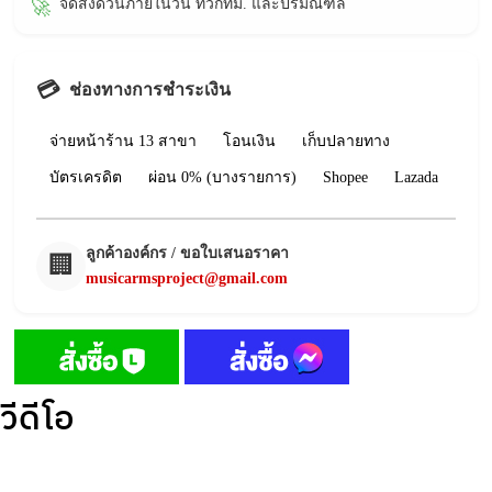
จัดส่งด่วนภายในวัน ทั่วกทม. และปริมณฑล
🚀
💳
ช่องทางการชำระเงิน
จ่ายหน้าร้าน 13 สาขา
โอนเงิน
เก็บปลายทาง
บัตรเครดิต
ผ่อน 0% (บางรายการ)
Shopee
Lazada
ลูกค้าองค์กร / ขอใบเสนอราคา
🏢
musicarmsproject@gmail.com
วีดีโอ