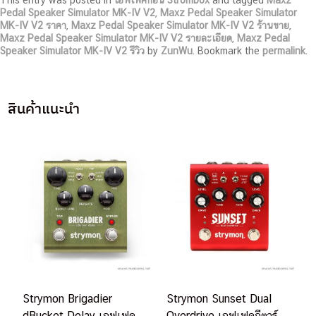
This entry was posted in
เอฟเฟคก้อน Strombox
and tagged
Maxz
Pedal Speaker Simulator MK-IV V2
,
Maxz Pedal Speaker Simulator
MK-IV V2 ราคา
,
Maxz Pedal Speaker Simulator MK-IV V2 ร้านขาย
,
Maxz Pedal Speaker Simulator MK-IV V2 รายละเอียด
,
Maxz Pedal
Speaker Simulator MK-IV V2 รีวิว
by
ZunWu
. Bookmark the
permalink
.
สินค้าแนะนำ
Strymon Brigadier
Strymon Sunset Dual
dBucket Delay เอฟเฟค
Overdrive เอฟเฟคกีตาร์