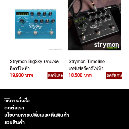
Strymon BigSky เอฟเฟค
Strymon Timeline
กีตาร์ไฟฟ้า
เอฟเฟคกีตาร์ไฟฟ้า
19,900 บาท
ลดพิเศษ
18,500 บาท
ลดพิเศษ
วิธีการสั่งซื้อ
ติดต่อเรา
นโยบายการเปลี่ยนและคืนสินค้า
รวมสินค้า