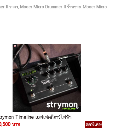
r II ราคา
,
Mooer Micro Drummer II ร้านขาย
,
Mooer Micro
trymon Timeline เอฟเฟคกีตาร์ไฟฟ้า
8,500 บาท
ลดพิเศษ