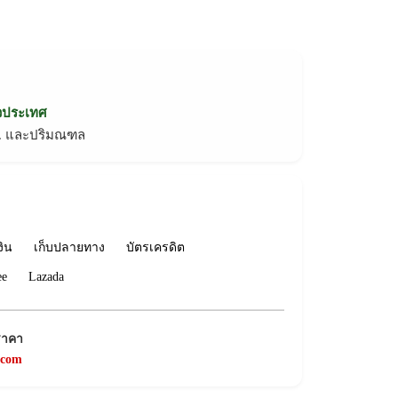
่วประเทศ
ทม. และปริมณฑล
งิน
เก็บปลายทาง
บัตรเครดิต
ee
Lazada
ราคา
.com