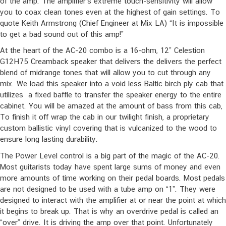
of the amp. The amplifier’s extreme touch-sensitivity will allow
you to coax clean tones even at the highest of gain settings. To
quote Keith Armstrong (Chief Engineer at Mix LA) “It is impossible
to get a bad sound out of this amp!”
At the heart of the AC-20 combo is a 16-ohm, 12” Celestion
G12H75 Creamback speaker that delivers the delivers the perfect
blend of midrange tones that will allow you to cut through any
mix. We load this speaker into a void less Baltic birch ply cab that
utilizes a fixed baffle to transfer the speaker energy to the entire
cabinet. You will be amazed at the amount of bass from this cab,
To finish it off wrap the cab in our twilight finish, a proprietary
custom ballistic vinyl covering that is vulcanized to the wood to
ensure long lasting durability.
The Power Level control is a big part of the magic of the AC-20.
Most guitarists today have spent large sums of money and even
more amounts of time working on their pedal boards. Most pedals
are not designed to be used with a tube amp on “1”. They were
designed to interact with the amplifier at or near the point at which
it begins to break up. That is why an overdrive pedal is called an
“over” drive. It is driving the amp over that point. Unfortunately