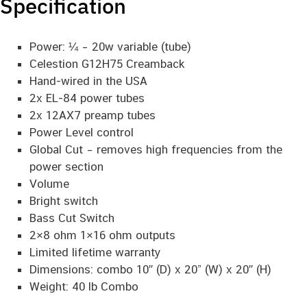
Specification
Power: ¼ – 20w variable (tube)
Celestion G12H75 Creamback
Hand-wired in the USA
2x EL-84 power tubes
2x 12AX7 preamp tubes
Power Level control
Global Cut – removes high frequencies from the
power section
Volume
Bright switch
Bass Cut Switch
2×8 ohm 1×16 ohm outputs
Limited lifetime warranty
Dimensions: combo 10″ (D) x 20” (W) x 20″ (H)
Weight: 40 lb Combo