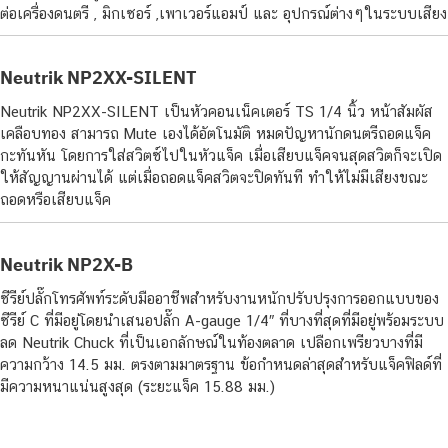
ต่อเครื่องดนตรี , มิกเซอร์ ,เพาเวอร์แอมป์ และ อุปกรณ์ต่างๆในระบบเสียง
Neutrik NP2XX-SILENT
Neutrik NP2XX-SILENT เป็นหัวคอนเน็คเตอร์ TS 1/4 นิ้ว หน้าสัมผัส
เคลือบทอง สามารถ Mute เองได้อัตโนมัติ หมดปัญหานักดนตรีถอดแจ็ค
กะทันหัน โดยการใส่สวิตซ์ไปในหัวแจ็ค เมื่อเสียบแจ็คจนสุดสวิตก็จะเปิด
ให้สัญญานผ่านได้ แต่เมื่อถอดแจ็คสวิตจะปิดทันที ทำให้ไม่มีเสียงขณะ
ถอดหรือเสียบแจ็ค
Neutrik NP2X-B
ซีรีย์ปลั๊กโทรศัพท์ระดับมืออาชีพสำหรับงานหนักปรับปรุงการออกแบบของ
ซีรีย์ C ที่มีอยู่โดยนำเสนอปลั๊ก A-gauge 1/4″ ที่บางที่สุดที่มีอยู่พร้อมระบบ
ลด Neutrik Chuck ที่เป็นเอกลักษณ์ในท้องตลาด เปลือกเพรียวบางที่มี
ความกว้าง 14.5 มม. ตรงตามมาตรฐาน ข้อกำหนดล่าสุดสำหรับแจ็คฟิลด์ที่
มีความหนาแน่นสูงสุด (ระยะแจ็ค 15.88 มม.)