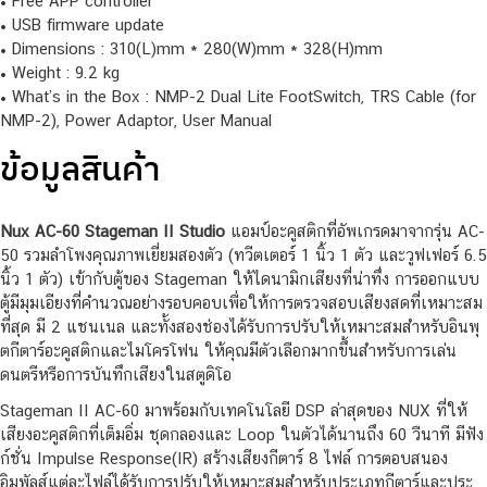
• Free APP controller
• USB firmware update
• Dimensions : 310(L)mm * 280(W)mm * 328(H)mm
• Weight : 9.2 kg
• What’s in the Box : NMP-2 Dual Lite FootSwitch, TRS Cable (for
NMP-2), Power Adaptor, User Manual
ข้อมูลสินค้า
Nux AC-60 Stageman II Studio
แอมป์อะคูสติกที่อัพเกรดมาจากรุ่น AC-
50 รวมลำโพงคุณภาพเยี่ยมสองตัว (ทวีตเตอร์ 1 นิ้ว 1 ตัว และวูฟเฟอร์ 6.5
นิ้ว 1 ตัว) เข้ากับตู้ของ Stageman ให้ไดนามิกเสียงที่น่าทึ่ง การออกแบบ
ตู้มีมุมเอียงที่คำนวณอย่างรอบคอบเพื่อให้การตรวจสอบเสียงสดที่เหมาะสม
ที่สุด มี 2 แชนเนล และทั้งสองช่องได้รับการปรับให้เหมาะสมสำหรับอินพุ
ตกีตาร์อะคูสติกและไมโครโฟน ให้คุณมีตัวเลือกมากขึ้นสำหรับการเล่น
ดนตรีหรือการบันทึกเสียงในสตูดิโอ
Stageman II AC-60 มาพร้อมกับเทคโนโลยี DSP ล่าสุดของ NUX ที่ให้
เสียงอะคูสติกที่เต็มอิ่ม ชุดกลองและ Loop ในตัวได้นานถึง 60 วืนาที มีฟัง
ก์ชั่น Impulse Response(IR) สร้างเสียงกีตาร์ 8 ไฟล์ การตอบสนอง
อิมพัลส์แต่ละไฟล์ได้รับการปรับให้เหมาะสมสำหรับประเภทกีตาร์และประ