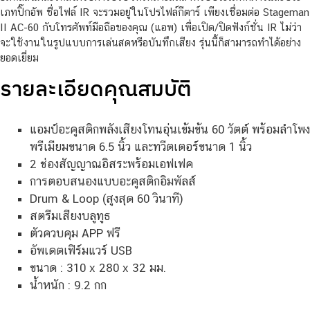
เภทปิ๊กอัพ ชื่อไฟล์ IR จะรวมอยู่ในโปรไฟล์กีตาร์ เพียงเชื่อมต่อ Stageman
II AC-60 กับโทรศัพท์มือถือของคุณ (แอพ) เพื่อเปิด/ปิดฟังก์ชั่น IR ไม่ว่า
จะใช้งานในรูปแบบการเล่นสดหรือบันทึกเสียง รุ่นนี้ก็สามารถทำได้อย่าง
ยอดเยี่ยม
รายละเอียดคุณสมบัติ
แอมป์อะคูสติกพลังเสียงโทนอุ่นเข้มข้น 60 วัตต์ พร้อมลำโพง
พรีเมียมขนาด 6.5 นิ้ว และทวีตเตอร์ขนาด 1 นิ้ว
2 ช่องสัญญาณอิสระพร้อมเอฟเฟค
การตอบสนองแบบอะคูสติกอิมพัลส์
Drum & Loop (สูงสุด 60 วินาที)
สตรีมเสียงบลูทูธ
ตัวควบคุม APP ฟรี
อัพเดตเฟิร์มแวร์ USB
ขนาด : 310 x 280 x 32 มม.
น้ำหนัก : 9.2 กก