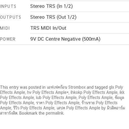
Stereo TRS (In 1/2)
INPUTS
Stereo TRS (Out 1/2)
OUTPUTS
TRS MIDI In/Out
MIDI
9V DC Centre Negative (500mA)
POWER
This entry was posted in
เอฟเฟคก้อน Strombox
and tagged
glx Poly
Effects Ample
,
hv Poly Effects Ample*
,
ihkokp Poly Effects Ample
,
ikk
Poly Effects Ample
,
iub Poly Effects Ample
,
Poly Effects Ample
,
ข้อมูล
Poly Effects Ample
,
ราคา Poly Effects Ample
,
ร้านขาย Poly Effects
Ample
,
รีวิว Poly Effects Ample
,
เสปค Poly Effects Ample
by
มิวสิคอาร์ม
สาขารังสิต
. Bookmark the
permalink
.